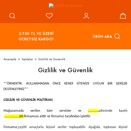
2.750 TL VE ÜZERİ
ÜRÜN ARA
ÜCRETSİZ KARGO!
Anasayfa
Sayfalar
Gizlilik ve Güvenlik
Gizlilik ve Güvenlik
**ÖRNEKTİR. KULLANMADAN ÖNCE KENDİ SİTENİZE UYGUN BİR ŞEKİLDE
DÜZENLEYİNİZ**
GİZLİLİK VE GÜVENLİK POLİTİKASI
Mağazamızda verilen tüm servisler ve
,…………
adresinde kayıtlı
……………….Şti.
firmamıza aittir ve firmamız tarafından işletilir.
Firmamız,
çeşitli amaçlarla kişisel veriler toplayabilir. Aşağıda, toplanan kişisel