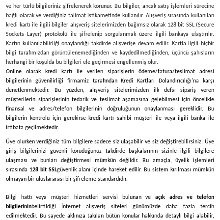
ve her türlü bilgileriniz şifrelenerek korunur. Bu bilgiler, ancak satış işlemleri sürecine
bağlı olarak ve verdiğiniz talimat istikametinde kullanılır. Alışveriş sırasında kullanılan
kredi kartı ile ilgili bilgiler alışveriş sitelerimizden bağımsız olarak 128 bit SSL (Secure
Sockets Layer) protokolü ile şifrelenip sorgulanmak üzere ilgili bankaya ulaştırılır.
Kartın kullanılabilirliği onaylandığı takdirde alışverişe devam edilir. Kartla ilgili hiçbir
bilgi tarafımızdan görüntülenemediğinden ve kaydedilmediğinden, üçüncü şahısların
herhangi bir koşulda bu bilgileri ele geçirmesi engellenmiş olur.
Online olarak kredi kartı ile verilen siparişlerin ödeme/fatura/teslimat adresi
bilgilerinin güvenilirliği firmamiz tarafından Kredi Kartları Dolandırıcılığı'na karşı
denetlenmektedir. Bu yüzden, alışveriş sitelerimizden ilk defa sipariş veren
müşterilerin siparişlerinin tedarik ve teslimat aşamasına gelebilmesi için öncelikle
finansal ve adres/telefon bilgilerinin doğruluğunun onaylanması gereklidir. Bu
bilgilerin kontrolü için gerekirse kredi kartı sahibi müşteri ile veya ilgili banka ile
irtibata geçilmektedir.
Üye olurken verdiğiniz tüm bilgilere sadece siz ulaşabilir ve siz değiştirebilirsiniz. Üye
giriş bilgilerinizi güvenli koruduğunuz takdirde başkalarının sizinle ilgili bilgilere
ulaşması ve bunları değiştirmesi mümkün değildir. Bu amaçla, üyelik işlemleri
sırasında
128 bit SSL
güvenlik alanı içinde hareket edilir. Bu sistem kırılması mümkün
olmayan bir uluslararası bir şifreleme standardıdır.
Bilgi hattı veya müşteri hizmetleri servisi bulunan ve
açık adres ve telefon
bilgilerinin
belirtildiği İnternet alışveriş siteleri günümüzde daha fazla tercih
edilmektedir. Bu sayede aklınıza takılan bütün konular hakkında detaylı bilgi alabilir,