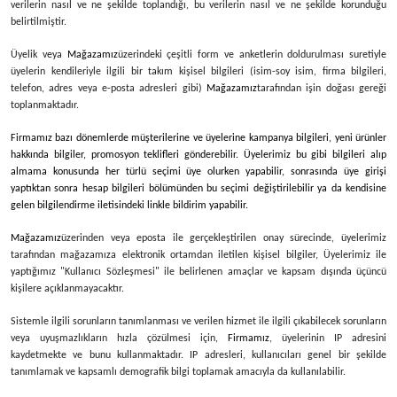
verilerin nasıl ve ne şekilde toplandığı, bu verilerin nasıl ve ne şekilde korunduğu
belirtilmiştir.
Üyelik veya
Mağazamız
üzerindeki çeşitli form ve anketlerin doldurulması suretiyle
üyelerin kendileriyle ilgili bir takım kişisel bilgileri (isim-soy isim, firma bilgileri,
telefon, adres veya e-posta adresleri gibi)
Mağazamız
tarafından işin doğası gereği
toplanmaktadır.
Firmamız bazı dönemlerde müşterilerine ve üyelerine kampanya bilgileri, yeni ürünler
hakkında bilgiler, promosyon teklifleri gönderebilir. Üyelerimiz bu gibi bilgileri alıp
almama konusunda her türlü seçimi üye olurken yapabilir, sonrasında üye girişi
yaptıktan sonra hesap bilgileri bölümünden bu seçimi değiştirilebilir ya da kendisine
gelen bilgilendirme iletisindeki linkle bildirim yapabilir.
Mağazamız
üzerinden veya eposta ile gerçekleştirilen onay sürecinde, üyelerimiz
tarafından mağazamıza elektronik ortamdan iletilen kişisel bilgiler, Üyelerimiz ile
yaptığımız "Kullanıcı Sözleşmesi" ile belirlenen amaçlar ve kapsam dışında üçüncü
kişilere açıklanmayacaktır.
Sistemle ilgili sorunların tanımlanması ve verilen hizmet ile ilgili çıkabilecek sorunların
veya uyuşmazlıkların hızla çözülmesi için,
Firmamız
, üyelerinin IP adresini
kaydetmekte ve bunu kullanmaktadır. IP adresleri, kullanıcıları genel bir şekilde
tanımlamak ve kapsamlı demografik bilgi toplamak amacıyla da kullanılabilir.