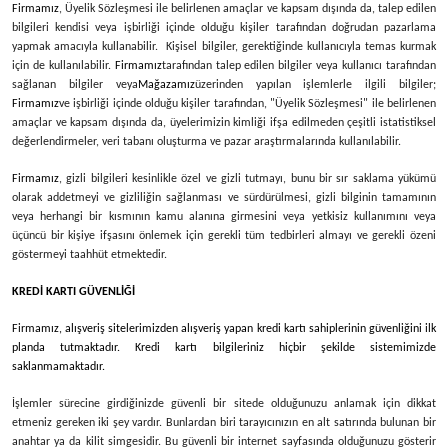
Firmamız
, Üyelik Sözleşmesi ile belirlenen amaçlar ve kapsam dışında da, talep edilen
bilgileri kendisi veya işbirliği içinde olduğu kişiler tarafından doğrudan pazarlama
yapmak amacıyla kullanabilir. Kişisel bilgiler, gerektiğinde kullanıcıyla temas kurmak
için de kullanılabilir.
Firmamız
tarafından talep edilen bilgiler veya kullanıcı tarafından
sağlanan bilgiler veya
Mağazamız
üzerinden yapılan işlemlerle ilgili bilgiler;
Firmamız
ve işbirliği içinde olduğu kişiler tarafından, "Üyelik Sözleşmesi" ile belirlenen
amaçlar ve kapsam dışında da, üyelerimizin kimliği ifşa edilmeden çeşitli istatistiksel
değerlendirmeler, veri tabanı oluşturma ve pazar araştırmalarında kullanılabilir.
Firmamız
, gizli bilgileri kesinlikle özel ve gizli tutmayı, bunu bir sır saklama yükümü
olarak addetmeyi ve gizliliğin sağlanması ve sürdürülmesi, gizli bilginin tamamının
veya herhangi bir kısmının kamu alanına girmesini veya yetkisiz kullanımını veya
üçüncü bir kişiye ifşasını önlemek için gerekli tüm tedbirleri almayı ve gerekli özeni
göstermeyi taahhüt etmektedir.
KREDİ KARTI GÜVENLİĞİ
Firmamız
, alışveriş sitelerimizden alışveriş yapan kredi kartı sahiplerinin güvenliğini ilk
planda tutmaktadır. Kredi kartı bilgileriniz hiçbir şekilde sistemimizde
saklanmamaktadır.
İşlemler sürecine girdiğinizde güvenli bir sitede olduğunuzu anlamak için dikkat
etmeniz gereken iki şey vardır. Bunlardan biri tarayıcınızın en alt satırında bulunan bir
anahtar ya da kilit simgesidir. Bu güvenli bir internet sayfasında olduğunuzu gösterir