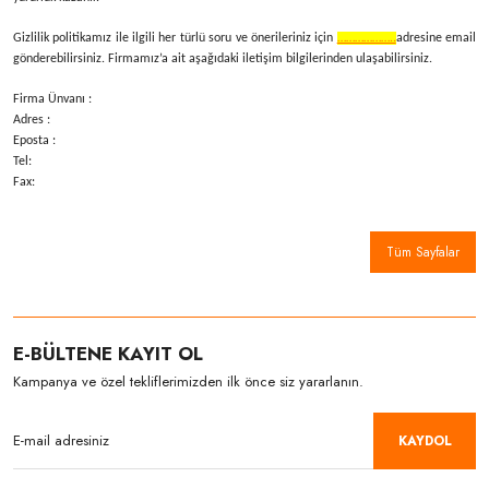
Gizlilik politikamız ile ilgili her türlü soru ve önerileriniz için
………………..
adresine email
gönderebilirsiniz. Firmamız’a ait aşağıdaki iletişim bilgilerinden ulaşabilirsiniz.
Firma Ünvanı :
Adres :
Eposta :
Tel:
Fax:
Tüm Sayfalar
E-BÜLTENE KAYIT OL
Kampanya ve özel tekliflerimizden ilk önce siz yararlanın.
KAYDOL