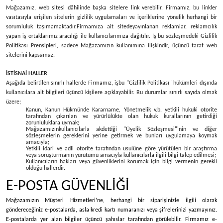
Mağazamız, web sitesi dâhilinde başka sitelere link verebilir. Firmamız, bu linkler
vasıtasıyla erişilen sitelerin gizlilik uygulamaları ve içeriklerine yönelik herhangi bir
sorumluluk taşımamaktadır.
Firmamıza ait sitede
yayınlanan reklamlar, reklamcılık
yapan iş ortaklarımız aracılığı ile kullanıcılarımıza dağıtılır. İş bu sözleşmedeki Gizlilik
Politikası Prensipleri, sadece Mağazamızın kullanımına ilişkindir, üçüncü taraf web
sitelerini kapsamaz.
İSTİSNAİ HALLER
Aşağıda belirtilen sınırlı hallerde Firmamız, işbu "Gizlilik Politikası" hükümleri dışında
kullanıcılara ait bilgileri üçüncü kişilere açıklayabilir. Bu durumlar sınırlı sayıda olmak
üzere;
Kanun, Kanun Hükmünde Kararname, Yönetmelik v.b. yetkili hukuki otorite
tarafından çıkarılan ve yürürlülükte olan hukuk kurallarının getirdiği
zorunluluklara uymak;
Mağazamızınkullanıcılarla akdettiği "Üyelik Sözleşmesi"'nin ve diğer
sözleşmelerin gereklerini yerine getirmek ve bunları uygulamaya koymak
amacıyla;
Yetkili idari ve adli otorite tarafından usulüne göre yürütülen bir araştırma
veya soruşturmanın yürütümü amacıyla kullanıcılarla ilgili bilgi talep edilmesi;
Kullanıcıların hakları veya güvenliklerini korumak için bilgi vermenin gerekli
olduğu hallerdir.
E-POSTA GÜVENLİĞİ
Mağazamızın Müşteri Hizmetleri’ne, herhangi bir siparişinizle ilgili olarak
göndereceğiniz e-postalarda, asla kredi kartı numaranızı veya şifrelerinizi yazmayınız.
E-postalarda yer alan bilgiler üçüncü şahıslar tarafından görülebilir. Firmamız e-