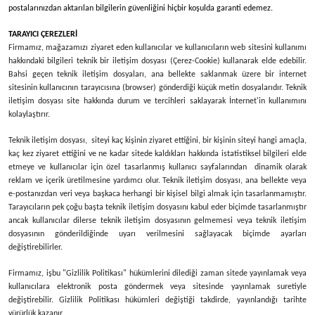
postalarınızdan aktarılan bilgilerin güvenliğini hiçbir koşulda garanti edemez.
TARAYICI ÇEREZLERİ
Firmamız, mağazamızı ziyaret eden kullanıcılar ve kullanıcıların web sitesini kullanımı
hakkındaki bilgileri teknik bir iletişim dosyası (Çerez-Cookie) kullanarak elde edebilir.
Bahsi geçen teknik iletişim dosyaları, ana bellekte saklanmak üzere bir internet
sitesinin kullanıcının tarayıcısına (browser) gönderdiği küçük metin dosyalarıdır. Teknik
iletişim dosyası site hakkında durum ve tercihleri saklayarak İnternet'in kullanımını
kolaylaştırır.
Teknik iletişim dosyası, siteyi kaç kişinin ziyaret ettiğini, bir kişinin siteyi hangi amaçla,
kaç kez ziyaret ettiğini ve ne kadar sitede kaldıkları hakkında istatistiksel bilgileri elde
etmeye ve kullanıcılar için özel tasarlanmış kullanıcı sayfalarından dinamik olarak
reklam ve içerik üretilmesine yardımcı olur. Teknik iletişim dosyası, ana bellekte veya
e-postanızdan veri veya başkaca herhangi bir kişisel bilgi almak için tasarlanmamıştır.
Tarayıcıların pek çoğu başta teknik iletişim dosyasını kabul eder biçimde tasarlanmıştır
ancak kullanıcılar dilerse teknik iletişim dosyasının gelmemesi veya teknik iletişim
dosyasının gönderildiğinde uyarı verilmesini sağlayacak biçimde ayarları
değiştirebilirler.
Firmamız, işbu "Gizlilik Politikası" hükümlerini dilediği zaman sitede yayınlamak veya
kullanıcılara elektronik posta göndermek veya sitesinde yayınlamak suretiyle
değiştirebilir. Gizlilik Politikası hükümleri değiştiği takdirde, yayınlandığı tarihte
yürürlük kazanır.