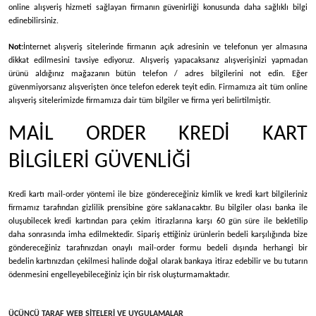
online alışveriş hizmeti sağlayan firmanın güvenirliği konusunda daha sağlıklı bilgi
edinebilirsiniz.
Not:
İnternet alışveriş sitelerinde firmanın açık adresinin ve telefonun yer almasına
dikkat edilmesini tavsiye ediyoruz. Alışveriş yapacaksanız alışverişinizi yapmadan
ürünü aldığınız mağazanın bütün telefon / adres bilgilerini not edin. Eğer
güvenmiyorsanız alışverişten önce telefon ederek teyit edin. Firmamıza ait tüm online
alışveriş sitelerimizde firmamıza dair tüm bilgiler ve firma yeri belirtilmiştir.
MAİL ORDER KREDİ KART
BİLGİLERİ GÜVENLİĞİ
Kredi kartı mail-order yöntemi ile bize göndereceğiniz kimlik ve kredi kart bilgileriniz
firmamız tarafından gizlilik prensibine göre saklanacaktır. Bu bilgiler olası banka ile
oluşubilecek kredi kartından para çekim itirazlarına karşı 60 gün süre ile bekletilip
daha sonrasında imha edilmektedir. Sipariş ettiğiniz ürünlerin bedeli karşılığında bize
göndereceğiniz tarafınızdan onaylı mail-order formu bedeli dışında herhangi bir
bedelin kartınızdan çekilmesi halinde doğal olarak bankaya itiraz edebilir ve bu tutarın
ödenmesini engelleyebileceğiniz için bir risk oluşturmamaktadır.
ÜÇÜNCÜ TARAF WEB SİTELERİ VE UYGULAMALAR