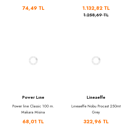
74,49 TL
1.132,82 TL
1.258,69 TL
Power Lıne
Lineaeffe
Power line Classic 100 m.
Lıneaeffe Nobu Procast 250mt
Makara Misina
Grey
68,01 TL
322,96 TL