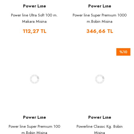
Power Lıne
Power Lıne
Power line Ultra Soft 100 m.
Power line Super Premıum 1000
Makara Misina
m.Bobin Misina
112,27 TL
346,66 TL
%10
Power Lıne
Power Lıne
Power line Super Premıum 100
Powerline Classıc Kg. Bobin
m.Bobin Misina
Misina