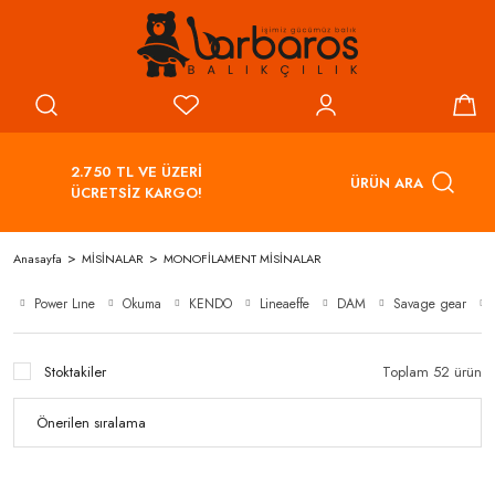
2.750 TL VE ÜZERİ
ÜRÜN ARA
ÜCRETSİZ KARGO!
Anasayfa
MİSİNALAR
MONOFİLAMENT MİSİNALAR
Power Lıne
Okuma
KENDO
Lineaeffe
DAM
Savage gear
Stoktakiler
Toplam 52 ürün