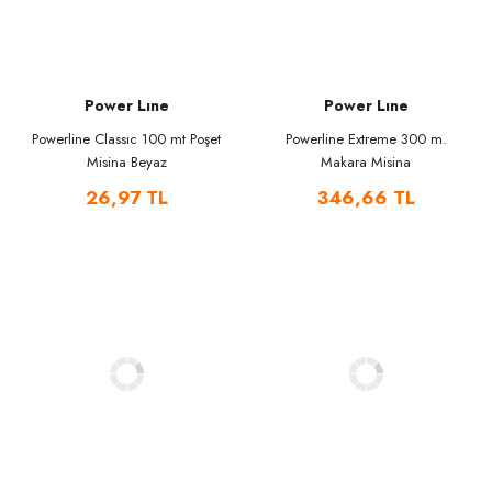
Power Lıne
Power Lıne
Powerline Classıc 100 mt Poşet
Powerline Extreme 300 m.
Misina Beyaz
Makara Misina
26,97 TL
346,66 TL