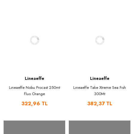
Lineaeffe
Lineaeffe
Lıneaeffe Nobu Procast 250mt
Lıneaeffe Take Xtreme Sea Fısh
Fluo Orange
300Mt
322,96 TL
382,37 TL