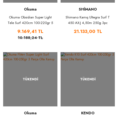
Okuma
SHİMANO
Okuma Obsidian Super Light
Shimano Kamış Ultegra Surf T
Tele Surf 420cm 100-220gr 5
450 AX-J 4,50m 250g 3pc
Parça Olta Kamışı
9.169,41 TL
21.133,00 TL
10.188,24 TL
TÜKENDİ
TÜKENDİ
Okuma
KENDO