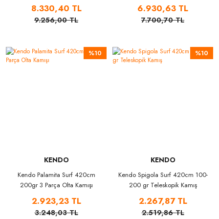
8.330,40 TL
6.930,63 TL
9.256,00 TL
7.700,70 TL
%10
%10
KENDO
KENDO
Kendo Palamita Surf 420cm
Kendo Spigola Surf 420cm 100-
200gr 3 Parça Olta Kamışı
200 gr Teleskopik Kamış
2.923,23 TL
2.267,87 TL
3.248,03 TL
2.519,86 TL