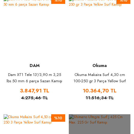
%10
%10
DAM
Okuma
Dam XT1 Tele 13'/3,90 m 3,25
Okuma Makaira Surf 4,30 cm
lbs 50 mm 6 parça Sazan Kamışı
100-250 gr 3 Parça Yellow Surf
Kamışı
3.847,91 TL
10.364,70 TL
4.275,46 TL
11.516,34 TL
%10