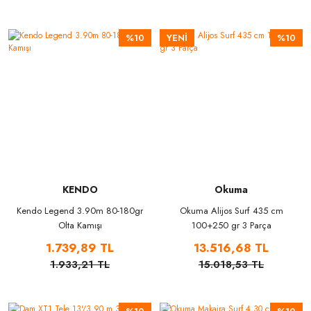
%10
YENİ
%10
KENDO
Okuma
Kendo Legend 3.90m 80-180gr
Okuma Alijos Surf 435 cm
Olta Kamışı
100+250 gr 3 Parça
1.739,89 TL
13.516,68 TL
1.933,21 TL
15.018,53 TL