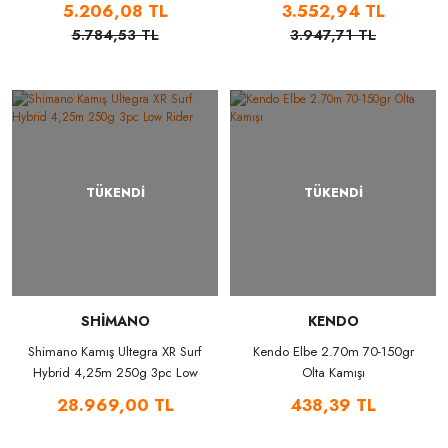
5.206,08 TL
3.552,94 TL
5.784,53 TL
3.947,71 TL
TÜKENDİ
TÜKENDİ
SHİMANO
KENDO
Shimano Kamış Ultegra XR Surf
Kendo Elbe 2.70m 70-150gr
Hybrid 4,25m 250g 3pc Low
Olta Kamışı
Rider
28.969,00 TL
438,39 TL