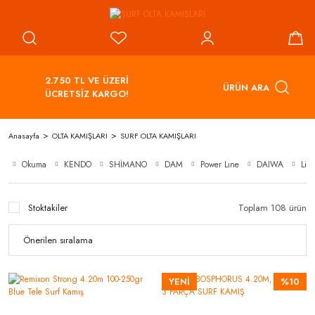
2.750 TL VE ÜZERİ
ÜRÜN ARA
ÜCRETSİZ KARGO!
Anasayfa
OLTA KAMIŞLARI
SURF OLTA KAMIŞLARI
Okuma
KENDO
SHİMANO
DAM
Power Lıne
DAIWA
Line
Stoktakiler
Toplam 108 ürün
YENİ
%10