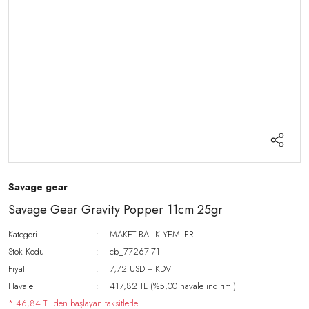
Savage gear
Savage Gear Gravity Popper 11cm 25gr
Kategori
MAKET BALIK YEMLER
Stok Kodu
cb_77267-71
Fiyat
7,72 USD + KDV
Havale
417,82 TL (%5,00 havale indirimi)
* 46,84 TL den başlayan taksitlerle!