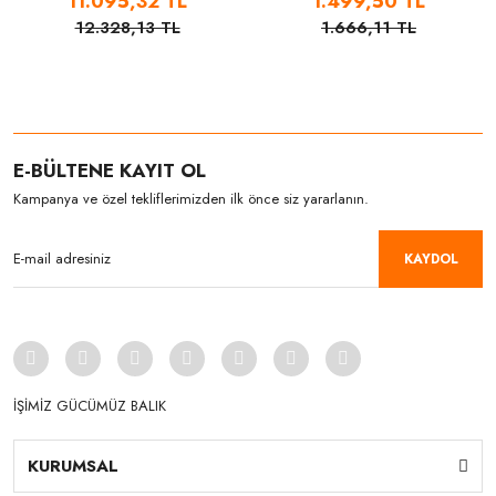
11.095,32 TL
1.499,50 TL
12.328,13 TL
1.666,11 TL
E-BÜLTENE KAYIT OL
Kampanya ve özel tekliflerimizden ilk önce siz yararlanın.
KAYDOL
İŞİMİZ GÜCÜMÜZ BALIK
KURUMSAL