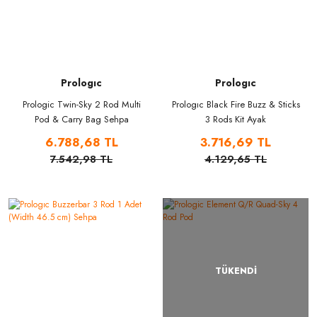
Prologıc
Prologıc
Prologic Twin-Sky 2 Rod Multi
Prologıc Black Fire Buzz & Sticks
Pod & Carry Bag Sehpa
3 Rods Kit Ayak
6.788,68 TL
3.716,69 TL
7.542,98 TL
4.129,65 TL
TÜKENDİ