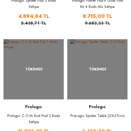
Prologic Spider Pod 3 Rods
Prologıc Power Pod'n Goal Post
Sehpa
Kit 4 Rods Alu Sehpa
4.894,84 TL
8.715,00 TL
5.438,71 TL
9.683,33 TL
TÜKENDİ
TÜKENDİ
Prologıc
Prologıc
Prologıc C.O.M Rod Pod 3 Rods
ProLogic Spider Table (23x17cm)
Sehpa