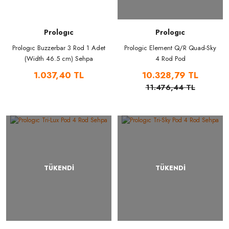
Prologıc
Prologıc
Prologıc Buzzerbar 3 Rod 1 Adet
Prologic Element Q/R Quad-Sky
(Width 46.5 cm) Sehpa
4 Rod Pod
1.037,40 TL
10.328,79 TL
11.476,44 TL
TÜKENDİ
TÜKENDİ