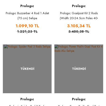
Prologıc
Prologıc
Prologıc Buzzerbar 4 Rod 1 Adet
Prologıc Goalpost Kit 2 Rods
(75 cm) Sehpa
(Width 20-24.5cm Poles 40-
60cm) Ayak
1.099,10 TL
3.105,34 TL
1.221,23 TL
3.450,38 TL
TÜKENDİ
TÜKENDİ
Prologıc
Prologıc