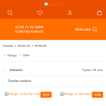
2.750 TL VE ÜZERİ
ÜRÜN ARA
ÜCRETSİZ KARGO!
Anasayfa
SAZAN AVI
SEHPALAR
Prologıc
DAM
Stoktakiler
Toplam 28 ürün
%10
%10