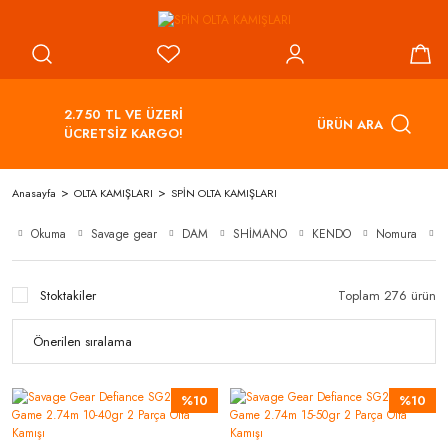
2.750 TL VE ÜZERİ
ÜRÜN ARA
ÜCRETSİZ KARGO!
Anasayfa
OLTA KAMIŞLARI
SPİN OLTA KAMIŞLARI
Okuma
Savage gear
DAM
SHİMANO
KENDO
Nomura
Stoktakiler
Toplam 276 ürün
%10
%10