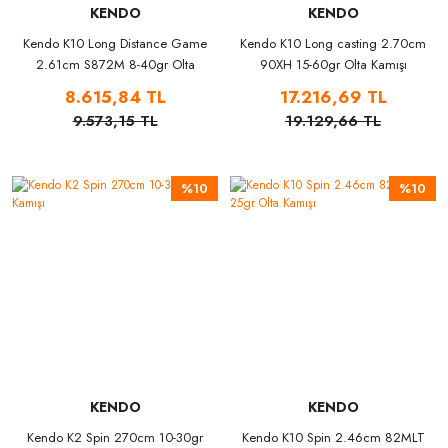
KENDO
KENDO
Kendo K10 Long Distance Game
Kendo K10 Long casting 2.70cm
2.61cm S872M 8-40gr Olta
90XH 15-60gr Olta Kamışı
Kamışı
8.615,84 TL
17.216,69 TL
9.573,15 TL
19.129,66 TL
%10
%10
KENDO
KENDO
Kendo K2 Spin 270cm 10-30gr
Kendo K10 Spin 2.46cm 82MLT