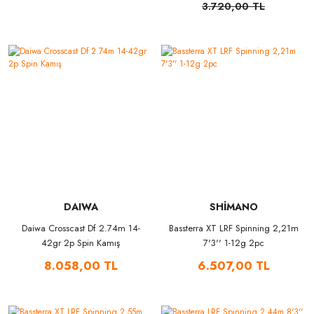
3.720,00 TL
DAIWA
SHİMANO
Daiwa Crosscast Df 2.74m 14-
Bassterra XT LRF Spinning 2,21m
42gr 2p Spin Kamış
7'3'' 1-12g 2pc
8.058,00 TL
6.507,00 TL