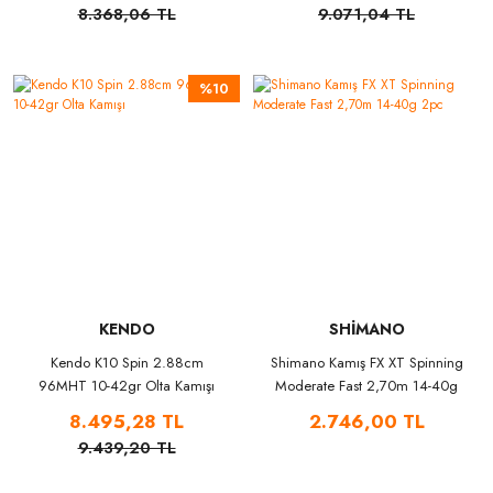
8.368,06 TL
9.071,04 TL
%10
KENDO
SHİMANO
Kendo K10 Spin 2.88cm
Shimano Kamış FX XT Spinning
96MHT 10-42gr Olta Kamışı
Moderate Fast 2,70m 14-40g
2pc
8.495,28 TL
2.746,00 TL
9.439,20 TL