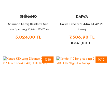
SHİMANO
DAIWA
Shimano Kamış Bassterra Sea
Daiwa Exceler 2.44m 14-42 2P
Bass Spinning 2,44m 8'6'' 6-
Kamış
28g 2pc
5.024,00 TL
7.506,90 TL
8.341,00 TL
%10
%10