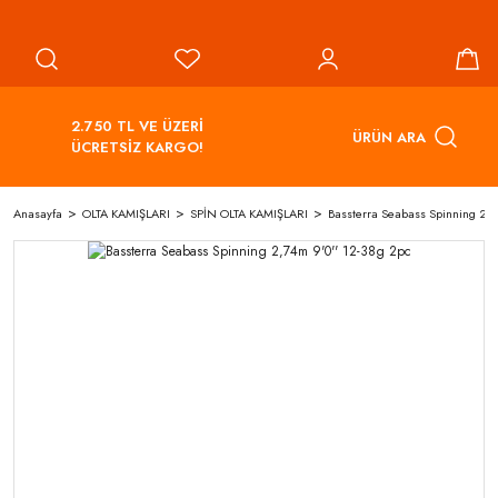
2.750 TL VE ÜZERİ
ÜRÜN ARA
ÜCRETSİZ KARGO!
Anasayfa
OLTA KAMIŞLARI
SPİN OLTA KAMIŞLARI
Bassterra Seabass Spinning 2,7