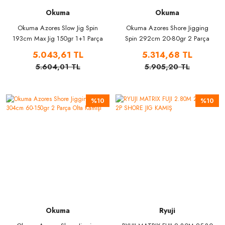
Okuma
Okuma
Okuma Azores Slow Jig Spin
Okuma Azores Shore Jigging
193cm Max Jig 150gr 1+1 Parça
Spin 292cm 20-80gr 2 Parça
Olta Kamışı
Olta Kamışı
5.043,61 TL
5.314,68 TL
5.604,01 TL
5.905,20 TL
%10
%10
Okuma
Ryuji