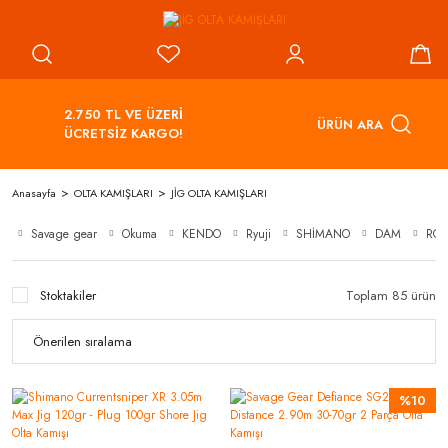
2.750 TL VE ÜZERİ
ÜRÜN ARA
ÜCRETSİZ KARGO!
Anasayfa
OLTA KAMIŞLARI
JİG OLTA KAMIŞLARI
Savage gear
Okuma
KENDO
Ryuji
SHİMANO
DAM
RO
Stoktakiler
Toplam 85 ürün
%10