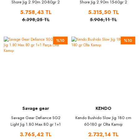
Shore Jig 2.90m 20-80gr 2
Shore Jig 2.90m 15-60gr 2
Parça Olta Kamışı
Parça Olta Kamışı
5.758,43 TL
5.315,50 TL
6.398,25 TL
5.906,11 TL
%10
%10
Savage gear
KENDO
Savage Gear Defiance SG2
Kendo Bushido Slow Jig 180 cm
Light Jig 1.80 Max 80 gr 1+1
60-180 gr Olta Kamışı
Parça Olta Kamışı
3.765,42 TL
2.732,14 TL