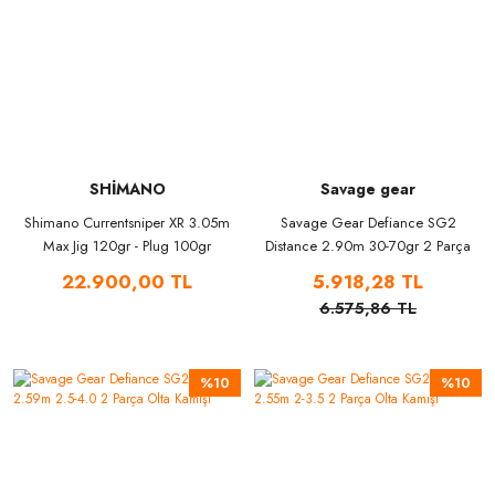
SHİMANO
Savage gear
Shimano Currentsniper XR 3.05m
Savage Gear Defiance SG2
Max Jig 120gr - Plug 100gr
Distance 2.90m 30-70gr 2 Parça
Shore Jig Olta Kamışı
Olta Kamışı
22.900,00 TL
5.918,28 TL
6.575,86 TL
%10
%10