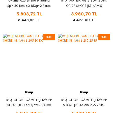
Okuma Azores Shore Jigging
RYUJI MATRIX FUJI 2.80M 25-80
Spin 304cm 60-150gr 2 Parça
GR 2P SHORE JIG KAMIŞ
Olta Kamışı
5.803,72 TL
3.980,70 TL
6.448,58 TL
4.423,00 TL
%10
%10
Ryuji
Ryuji
RYUJI SHORE GAME FUJI KW 2P
RYUJI SHORE GAME FUJI KW 2P
SHORE JIG KAMIŞ 295 30-100
SHORE JIG KAMIŞ 285 25-85