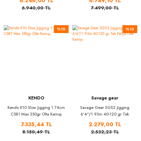
6.246,00 TL
6.749,10 TL
6.940,00 TL
7.499,00 TL
%10
%10
KENDO
Savage gear
Kendo K10 Slow Jigging 1.74cm
Savage Gear SGS2 Jigging
C581 Max 350gr Olta Kamışı
6'4''/1.93m 40-120 gr Tek
Parça Olta Kamışı
7.335,44 TL
2.279,00 TL
8.150,49 TL
2.532,23 TL