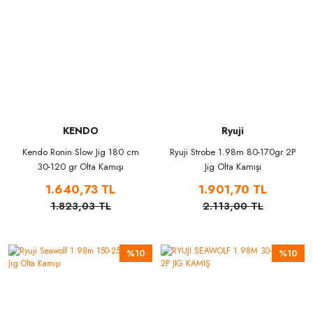
KENDO
Ryuji
Kendo Ronin Slow Jig 180 cm
Ryuji Strobe 1.98m 80-170gr 2P
30-120 gr Olta Kamışı
Jig Olta Kamışı
1.640,73 TL
1.901,70 TL
1.823,03 TL
2.113,00 TL
%10
%10