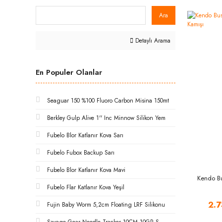
Ara
Detaylı Arama
En Populer Olanlar
Seaguar 150 %100 Fluoro Carbon Misina 150mt
Berkley Gulp Alive 1'' Inc Minnow Silikon Yem
Fubelo Blor Katlanır Kova Sarı
Fubelo Fubox Backup Sarı
Fubelo Blor Katlanır Kova Mavi
Kendo Bu
Fubelo Flar Katlanır Kova Yeşil
2.7
Fujin Baby Worm 5,2cm Floating LRF Silikonu