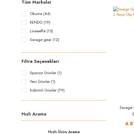
Tüm Markalar
Okuma (44)
KENDO (19)
Lineaeffe (15)
Savage gear (12)
SHİMANO (6)
DAM (3)
Filtre Seçenekleri
Nomura (2)
Sponsor Ürünler (1)
RONTHOMPSON (2)
Yeni Ürünler (1)
İndirimli Ürünler (79)
Savage 
Hızlı Arama
2
4.8
Hızlı Ürün Arama