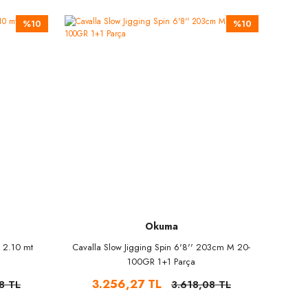
%10
%10
Okuma
o 2.10 mt
Cavalla Slow Jigging Spin 6'8'' 203cm M 20-
100GR 1+1 Parça
3.256,27 TL
8 TL
3.618,08 TL