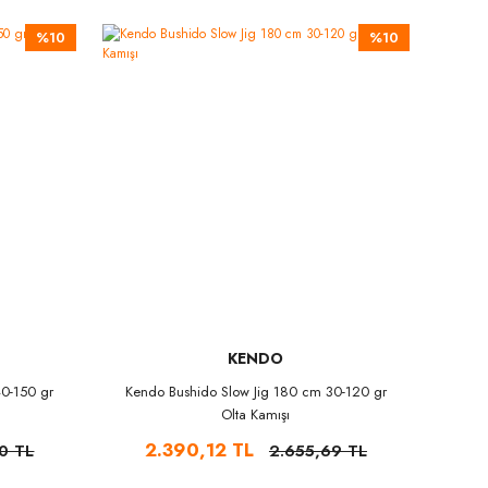
%10
%10
KENDO
0-150 gr
Kendo Bushido Slow Jig 180 cm 30-120 gr
Olta Kamışı
2.390,12 TL
0 TL
2.655,69 TL