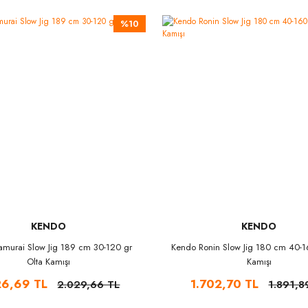
%10
KENDO
KENDO
murai Slow Jig 189 cm 30-120 gr
Kendo Ronin Slow Jig 180 cm 40-1
Olta Kamışı
Kamışı
26,69 TL
1.702,70 TL
2.029,66 TL
1.891,8