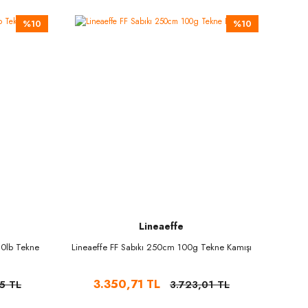
%10
%10
Lineaeffe
30lb Tekne
Lineaeffe FF Sabıkı 250cm 100g Tekne Kamışı
3.350,71 TL
5 TL
3.723,01 TL