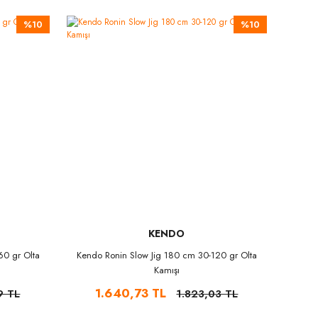
%10
%10
KENDO
60 gr Olta
Kendo Ronin Slow Jig 180 cm 30-120 gr Olta
Kamışı
1.640,73 TL
9 TL
1.823,03 TL