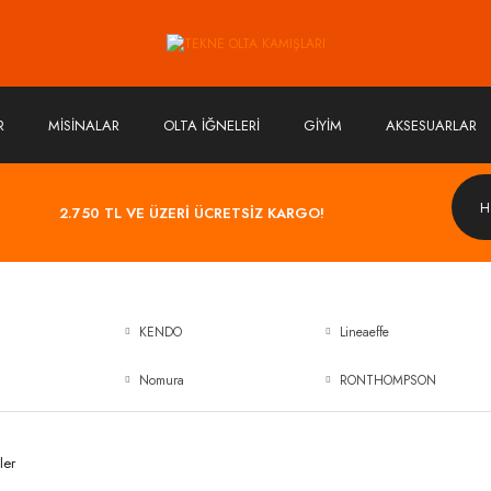
R
MİSİNALAR
OLTA İĞNELERİ
GİYİM
AKSESUARLAR
2.750 TL VE ÜZERİ ÜCRETSİZ KARGO!
KENDO
Lineaeffe
Nomura
RONTHOMPSON
ler