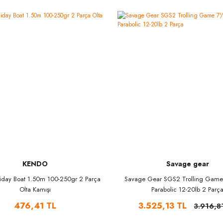
KENDO
Savage gear
iday Boat 1.50m 100-250gr 2 Parça
Savage Gear SGS2 Trolling Game
Olta Kamışı
Parabolic 12-20lb 2 Parç
476,41 TL
3.525,13 TL
3.916,8