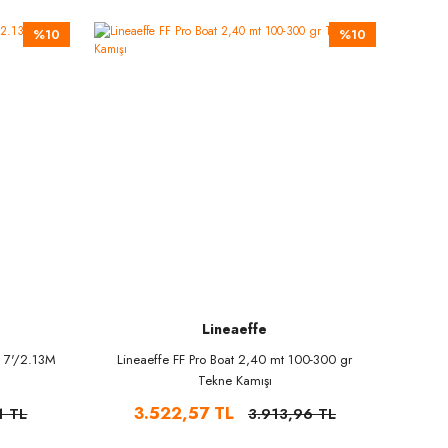
%10
%10
Lineaeffe
 7'/2.13M
Lineaeffe FF Pro Boat 2,40 mt 100-300 gr
a
Tekne Kamışı
3.522,57 TL
1 TL
3.913,96 TL