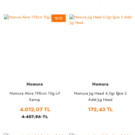
%10
Nomura
Nomura
Nomura Akıra 198cm 10g Lrf
Nomura Jıg Head 4,0gr İğne 3
Kamışı
Adet Jig Head
4.012,07 TL
172,43 TL
4.457,86 TL