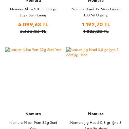
Nomura
Nomura
Nomura Akira 210 cm 18 gr
Nomura Braid X9 Moss Green
Light Spin Kamış
150 Mt Örgü İp
5.099,63 TL
1.192,70 TL
5.666,26 TL
1.325,22 TL
Nomura
Nomura
Nomura Nıbaı 9cm 32g Suni
Nomura Jıg Head 0,8 gr İğne 3
Yem
Adet Jig Head