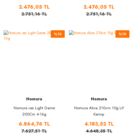
Makinesi
2.476,05 TL
2.476,05 TL
2.751,16 TL
2.751,16 TL
%10
%10
Nomura
Nomura
Nomura ıseı Lıght Game
Nomura Akıra 210cm 10g Lrf
200Cm 4-16g
Kamışı
6.864,76 TL
4.183,52 TL
7.627,51 TL
4.648,35 TL