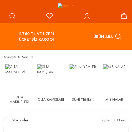
2.750 TL VE ÜZERİ
ÜRÜN ARA
ÜCRETSİZ KARGO!
Anasayfa
Nomura
OLTA
OLTA KAMIŞLARI
SUNİ YEMLER
MİSİNALAR
MAKİNELERİ
Stoktakiler
Toplam 103 ürün