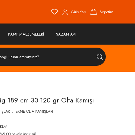
Giriş Yap
Sepetim
KAMP MALZEMELERİ
SAZAN AVI
ÜRÜN
ARA
ig 189 cm 30-120 gr Olta Kamışı
IŞLARI
,
TEKNE OLTA KAMIŞLARI
 KDV
%5,00 havale indirimi)