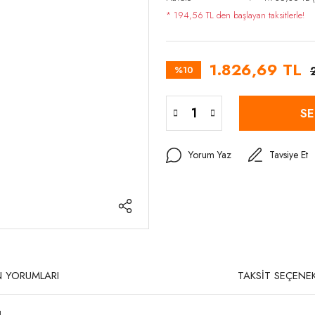
* 194,56 TL den başlayan taksitlerle!
1.826,69 TL
%10
SE
Yorum Yaz
Tavsiye Et
 YORUMLARI
TAKSİT SEÇENEK
ı