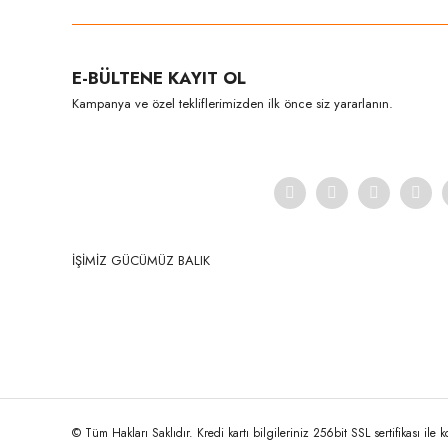
Ürün resmi kalitesiz, bozuk veya görüntülenemiyor.
E-BÜLTENE KAYIT OL
Ürün açıklamasında eksik bilgiler bulunuyor.
Kampanya ve özel tekliflerimizden ilk önce siz yararlanın.
Ürün bilgilerinde hatalar bulunuyor.
Ürün fiyatı diğer sitelerden daha pahalı.
Bu ürüne benzer farklı alternatifler olmalı.
İŞİMİZ GÜCÜMÜZ BALIK
© Tüm Hakları Saklıdır. Kredi kartı bilgileriniz 256bit SSL sertifikası ile 