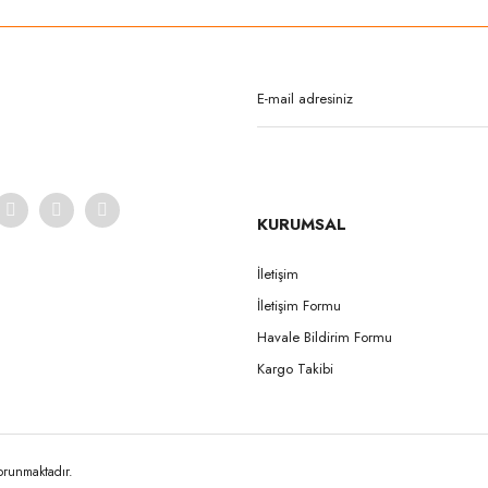
Bu ürüne ilk yorumu siz yapın!
Yorum Yaz
KURUMSAL
İletişim
İletişim Formu
Gönder
Havale Bildirim Formu
Kargo Takibi
korunmaktadır.