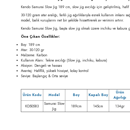
Kendo Samurai Slow Jig 189 cm, slow jig avcılığı için geliştirilmiş, haf
30-120 gram atar aralığı, farklı jig ağırlıklarıyla esnek kullanım imkanı 
model, balık vuruşlarını net bir şekilde hissettirerek av verimini artırır.
Kendo Samurai Slow Jig, başta slow jig olmak üzere inchiku ve kabura gibi 
Öne Çıkan Özellikler:
Boy: 189 cm
Atar: 30-120 gr
Malzeme: Karbon
Kullanım Alanı: Tekne avcılığı (Slow jig, inchiku, kabura)
Aksiyon: Dengeli ve hassas
Avantaj: Hafiflik, yüksek hissiyat, kolay kontrol
Seviye: Başlangıç & Orta seviye
Ürün
Ürün Kodu
Model
Boy
Kapalı Boy
Ağırlığı
Samurai Slow
KD50583
189cm
145cm
134gr
Jig
Bu ürünün fiyat bilgisi, resim, ürün açıklamalarında ve diğer konula
Görüş ve önerileriniz için teşekkür ederiz.