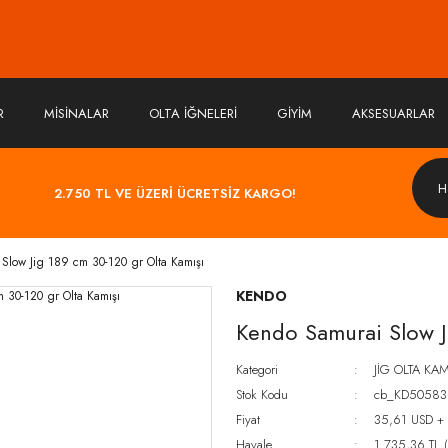
R
MİSİNALAR
OLTA İĞNELERİ
GİYİM
AKSESUARLAR
2.750 TL VE ÜZERİ ÜCRETSİZ KARGO!
Slow Jig 189 cm 30-120 gr Olta Kamışı
KENDO
Kendo Samurai Slow J
Kategori
JİG OLTA KAM
Stok Kodu
cb_KD50583
Fiyat
35,61 USD +
Havale
1.735,36 TL (