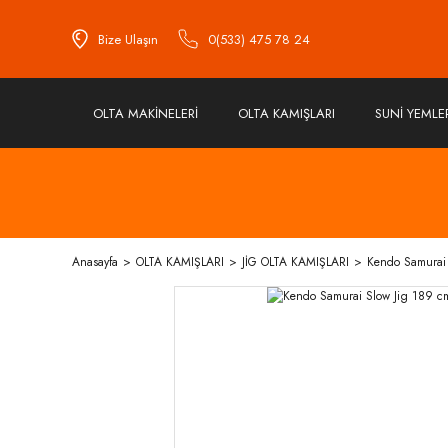
Bize Ulaşın
0(533) 475 78 24
OLTA MAKİNELERİ
OLTA KAMIŞLARI
SUNİ YEMLE
Anasayfa
OLTA KAMIŞLARI
JİG OLTA KAMIŞLARI
Kendo Samurai 