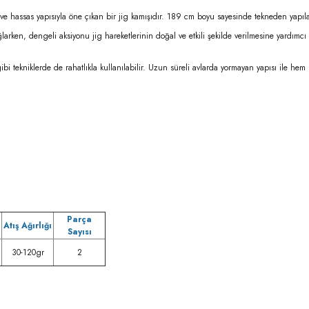
if ve hassas yapısıyla öne çıkan bir jig kamışıdır. 189 cm boyu sayesinde tekneden yapı
sağlarken, dengeli aksiyonu jig hareketlerinin doğal ve etkili şekilde verilmesine yardı
tekniklerde de rahatlıkla kullanılabilir. Uzun süreli avlarda yormayan yapısı ile hem ba
Parça
Atış Ağırlığı
Sayısı
30-120gr
2
rda yetersiz gördüğünüz noktaları öneri formunu kullanarak tarafımıza iletebilirsi