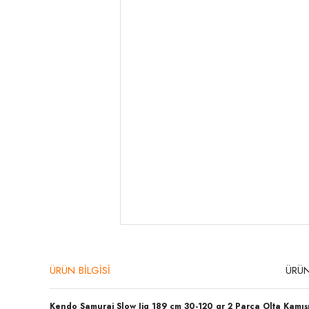
ÜRÜN BİLGİSİ
ÜRÜN
Kendo Samurai Slow Jig 189 cm 30-120 gr 2 Parça Olta Kamış