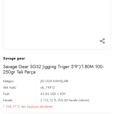
Savage gear
Savage Gear SGS2 Jigging Triger 5'9''/1.80M 100-
250gr Tek Parça
Kategori
JİG OLTA KAMIŞLARI
Stok Kodu
cb_74912
Fiyat
63,86 USD + KDV
Havale
3.112,12 TL (%5,00 havale indirimi)
* 348,91 TL den başlayan taksitlerle!