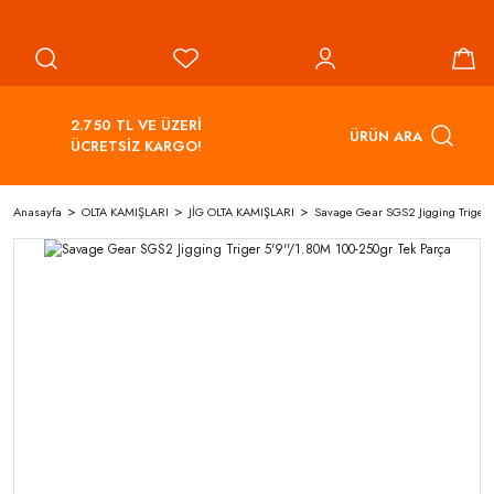
2.750 TL VE ÜZERİ
ÜRÜN ARA
ÜCRETSİZ KARGO!
Anasayfa
OLTA KAMIŞLARI
JİG OLTA KAMIŞLARI
Savage Gear SGS2 Jigging Triger 