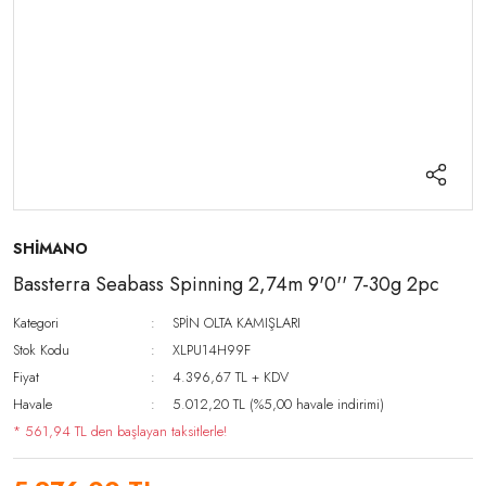
SHİMANO
Bassterra Seabass Spinning 2,74m 9'0'' 7-30g 2pc
Kategori
SPİN OLTA KAMIŞLARI
Stok Kodu
XLPU14H99F
Fiyat
4.396,67 TL + KDV
Havale
5.012,20 TL (%5,00 havale indirimi)
* 561,94 TL den başlayan taksitlerle!