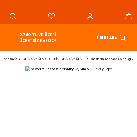
2.750 TL VE ÜZERİ
ÜRÜN ARA
ÜCRETSİZ KARGO!
Anasayfa
OLTA KAMIŞLARI
SPİN OLTA KAMIŞLARI
Bassterra Seabass Spinning 2,7