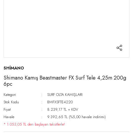
SHİMANO
Shimano Kamış Beastmaster FX Surf Tele 4,25m 200g
6pc
Kategori
SURF OLTA KAMIŞLARI
Stok Kodu
BMFXSFTE4220
Fiyat
8.239,17 TL + KDV
Havale
9.392,65 TL (%5,00 havale indirimi)
* 1.053,05 TL den başlayan taksitlerle!