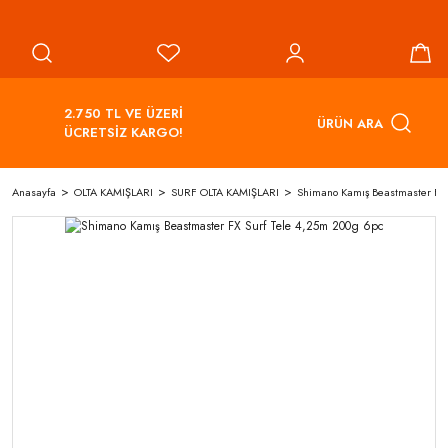
2.750 TL VE ÜZERİ
ÜRÜN ARA
ÜCRETSİZ KARGO!
Anasayfa
OLTA KAMIŞLARI
SURF OLTA KAMIŞLARI
Shimano Kamış Beastmaster FX 