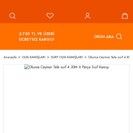
2.750 TL VE ÜZERİ
ÜRÜN ARA
ÜCRETSİZ KARGO!
Anasayfa
OLTA KAMIŞLARI
SURF OLTA KAMIŞLARI
Okuma Ceymar Tele surf 4.30M 