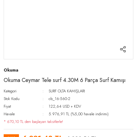
Okuma
Okuma Ceymar Tele surf 4.30M 6 Parça Surf Kamışı
Kategori
SURF OLTA KAMIŞLARI
Stok Kodu
cb_16-560-2
Fiyat
122,64 USD + KDV
Havale
5.976,91 TL (%5,00 havale indirimi)
* 670,10 TL den başlayan taksitlerle!