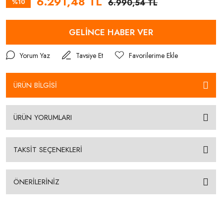
6.291,48 TL
%10
6.990,54 TL
GELİNCE HABER VER
Yorum Yaz
Tavsiye Et
ÜRÜN BİLGİSİ
ÜRÜN YORUMLARI
TAKSİT SEÇENEKLERİ
ÖNERİLERİNİZ