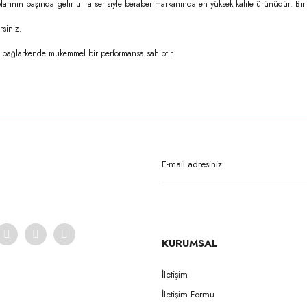
plarının başında gelir ultra serisiyle beraber markanında en yüksek kalite ürünüdür. 
rsiniz.
ım bağlarkende mükemmel bir performansa sahiptir.
rda yetersiz gördüğünüz noktaları öneri formunu kullanarak tarafımıza iletebilirsi
Bu ürüne ilk yorumu siz yapın!
Yorum Yaz
KURUMSAL
İletişim
İletişim Formu
Gönder