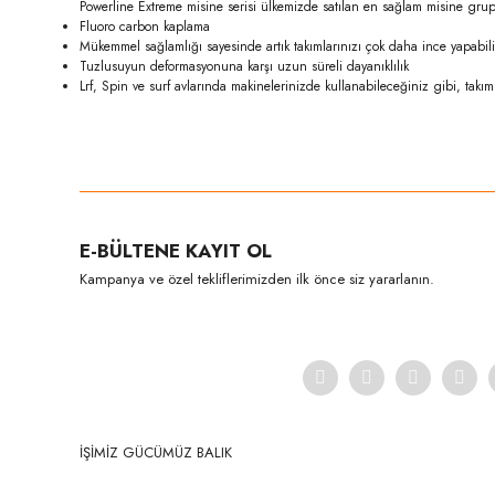
Powerline Extreme misine serisi ülkemizde satılan en sağlam misine gru
Fluoro carbon kaplama
Mükemmel sağlamlığı sayesinde artık takımlarınızı çok daha ince yapabili
Tuzlusuyun deformasyonuna karşı uzun süreli dayanıklılık
Lrf, Spin ve surf avlarında makinelerinizde kullanabileceğiniz gibi, tak
Bu ürünün fiyat bilgisi, resim, ürün açıklamalarında ve diğer konula
Görüş ve önerileriniz için teşekkür ederiz.
Ürün resmi kalitesiz, bozuk veya görüntülenemiyor.
E-BÜLTENE KAYIT OL
Ürün açıklamasında eksik bilgiler bulunuyor.
Kampanya ve özel tekliflerimizden ilk önce siz yararlanın.
Ürün bilgilerinde hatalar bulunuyor.
Ürün fiyatı diğer sitelerden daha pahalı.
Bu ürüne benzer farklı alternatifler olmalı.
İŞİMİZ GÜCÜMÜZ BALIK