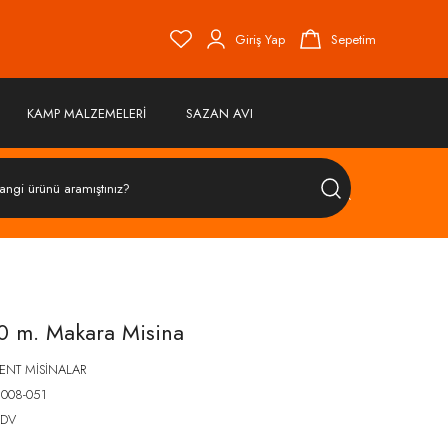
Giriş Yap
Sepetim
KAMP MALZEMELERİ
SAZAN AVI
ÜRÜN
ARA
0 m. Makara Misina
NT MİSİNALAR
 008-051
KDV