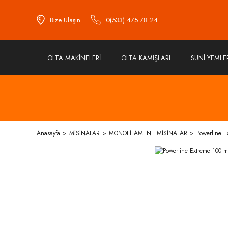
Bize Ulaşın
0(533) 475 78 24
OLTA MAKİNELERİ
OLTA KAMIŞLARI
SUNİ YEMLE
Anasayfa
MİSİNALAR
MONOFİLAMENT MİSİNALAR
Powerline E