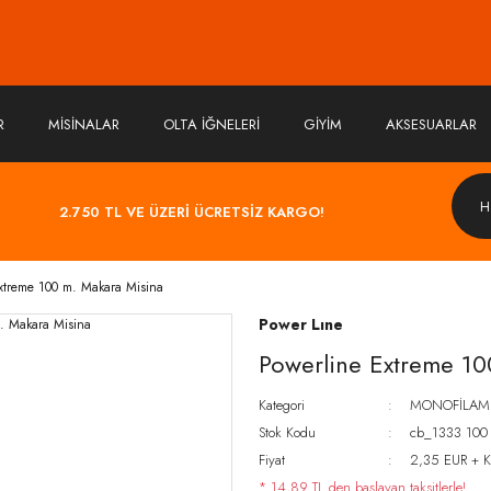
R
MİSİNALAR
OLTA İĞNELERİ
GİYİM
AKSESUARLAR
2.750 TL VE ÜZERİ ÜCRETSİZ KARGO!
xtreme 100 m. Makara Misina
Power Lıne
Powerline Extreme 10
Kategori
MONOFİLAME
Stok Kodu
cb_1333 100
Fiyat
2,35 EUR + 
* 14,89 TL den başlayan taksitlerle!