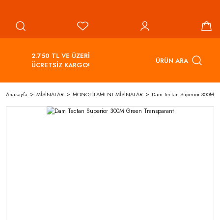
2.750 TL VE ÜZERİ
ÜRÜN ARA
ÜCRETSİZ KARGO!
Anasayfa
MİSİNALAR
MONOFİLAMENT MİSİNALAR
Dam Tectan Superior 300M G