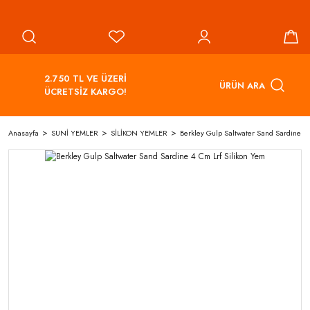
2.750 TL VE ÜZERİ
ÜRÜN ARA
ÜCRETSİZ KARGO!
Anasayfa
SUNİ YEMLER
SİLİKON YEMLER
Berkley Gulp Saltwater Sand Sardine 4 