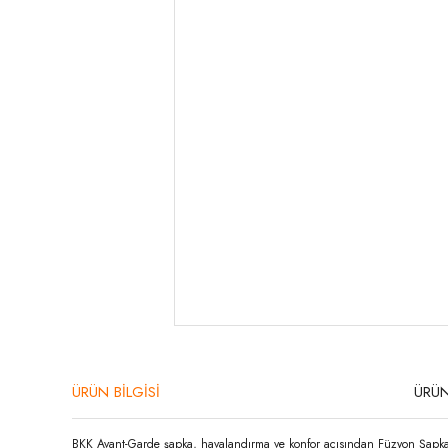
ÜRÜN BİLGİSİ
ÜRÜN
BKK Avant-Garde şapka, havalandırma ve konfor açısından Füzyon Şapka k