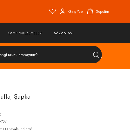
Giriş Yap
Sepetim
KAMP MALZEMELERİ
SAZAN AVI
ÜRÜN
ARA
flaj Şapka
2
 KDV
,00 havale indirimi)