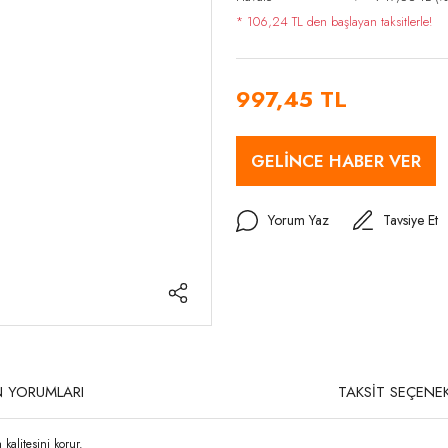
* 106,24 TL den başlayan taksitlerle!
997,45 TL
GELİNCE HABER VER
Yorum Yaz
Tavsiye Et
 YORUMLARI
TAKSİT SEÇENEK
alitesini korur.