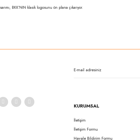
sarımı, BKK'NIN klasik logosunu ön plana çıkarıyor.
rda yetersiz gördüğünüz noktaları öneri formunu kullanarak tarafımıza iletebilirsi
Bu ürüne ilk yorumu siz yapın!
Yorum Yaz
KURUMSAL
İletişim
İletişim Formu
Gönder
Havale Bildirim Formu