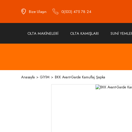
Bize Ulaşın
0(533) 475 78 24
OLTA MAKİNELERİ
OLTA KAMIŞLARI
SUNİ YEMLE
Anasayfa
GİYİM
BKK Avant-Garde Kamuflaj Şapka