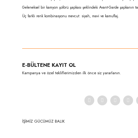
Geleneksel bir kamyon şoförü şapkası şeklindeki Avant-Garde şapkanın ta
Üç farklı renk kombinasyonu mevcut: siyah, mavi ve kamuflaj.
Bu ürünün fiyat bilgisi, resim, ürün açıklamalarında ve diğer konula
Görüş ve önerileriniz için teşekkür ederiz.
Ürün resmi kalitesiz, bozuk veya görüntülenemiyor.
E-BÜLTENE KAYIT OL
Ürün açıklamasında eksik bilgiler bulunuyor.
Kampanya ve özel tekliflerimizden ilk önce siz yararlanın.
Ürün bilgilerinde hatalar bulunuyor.
Ürün fiyatı diğer sitelerden daha pahalı.
Bu ürüne benzer farklı alternatifler olmalı.
İŞİMİZ GÜCÜMÜZ BALIK