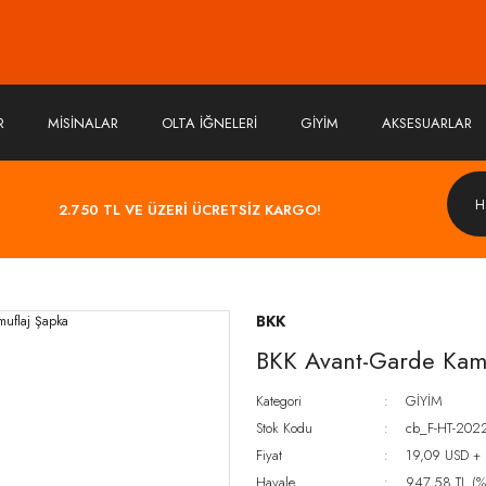
R
MİSİNALAR
OLTA İĞNELERİ
GİYİM
AKSESUARLAR
2.750 TL VE ÜZERİ ÜCRETSİZ KARGO!
BKK
BKK Avant-Garde Kamu
Kategori
GİYİM
Stok Kodu
cb_F-HT-202
Fiyat
19,09 USD +
Havale
947,58 TL (%5