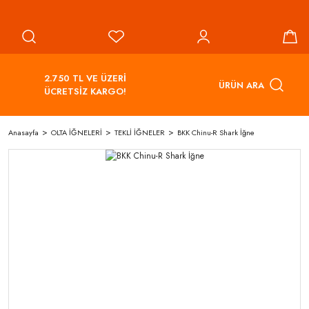
2.750 TL VE ÜZERİ
ÜRÜN ARA
ÜCRETSİZ KARGO!
Anasayfa
OLTA İĞNELERİ
TEKLİ İĞNELER
BKK Chinu-R Shark İğne