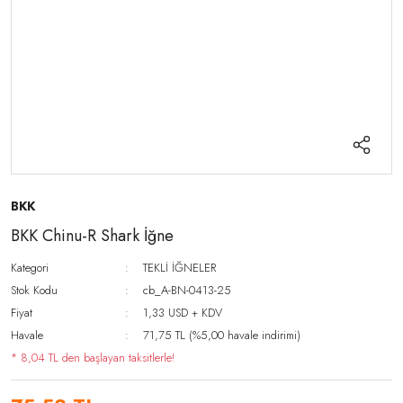
BKK
BKK Chinu-R Shark İğne
Kategori
TEKLİ İĞNELER
Stok Kodu
cb_A-BN-0413-25
Fiyat
1,33 USD + KDV
Havale
71,75 TL (%5,00 havale indirimi)
* 8,04 TL den başlayan taksitlerle!