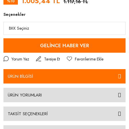
1.005,44 TL
%10
1.117,16 TL
Seçenekler
GELİNCE HABER VER
Yorum Yaz
Tavsiye Et
ÜRÜN BİLGİSİ
ÜRÜN YORUMLARI
TAKSİT SEÇENEKLERİ