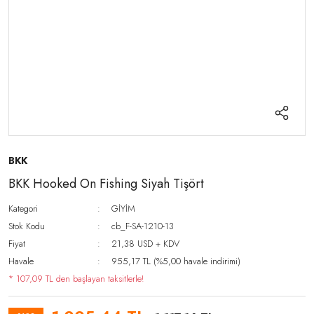
BKK
BKK Hooked On Fishing Siyah Tişört
Kategori
GİYİM
Stok Kodu
cb_F-SA-1210-13
Fiyat
21,38 USD + KDV
Havale
955,17 TL (%5,00 havale indirimi)
* 107,09 TL den başlayan taksitlerle!