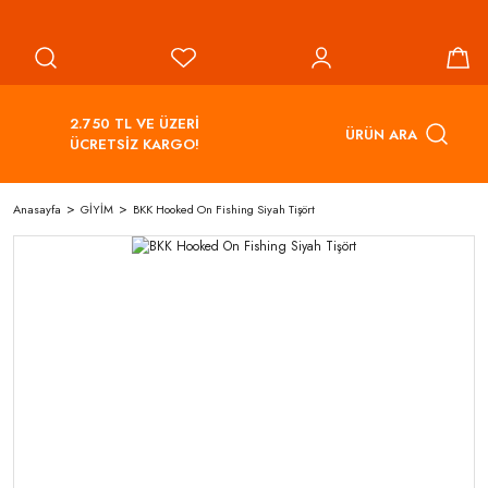
2.750 TL VE ÜZERİ
ÜRÜN ARA
ÜCRETSİZ KARGO!
Anasayfa
GİYİM
BKK Hooked On Fishing Siyah Tişört