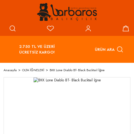
2.750 TL VE ÜZERİ
ÜRÜN ARA
ÜCRETSİZ KARGO!
Anasayfa
OLTA İĞNELERİ
BKK Lone Diablo BT- Black Bucktail İğne