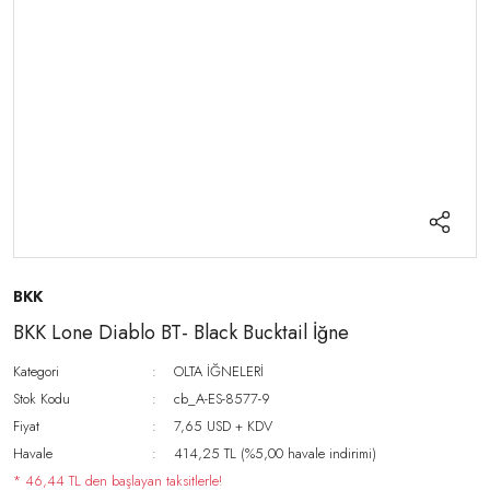
BKK
BKK Lone Diablo BT- Black Bucktail İğne
Kategori
OLTA İĞNELERİ
Stok Kodu
cb_A-ES-8577-9
Fiyat
7,65 USD + KDV
Havale
414,25 TL (%5,00 havale indirimi)
* 46,44 TL den başlayan taksitlerle!