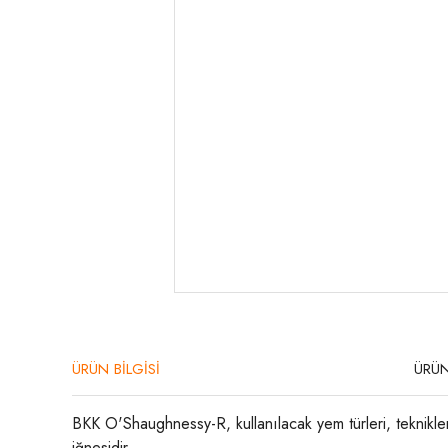
ÜRÜN BİLGİSİ
ÜRÜN
BKK O'Shaughnessy-R, kullanılacak yem türleri, teknikler
iğnesidir.