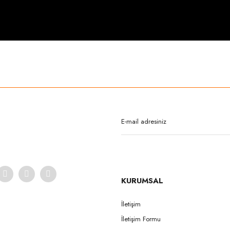
rda yetersiz gördüğünüz noktaları öneri formunu kullanarak tarafımıza iletebilirsi
Bu ürüne ilk yorumu siz yapın!
Yorum Yaz
KURUMSAL
İletişim
İletişim Formu
Gönder