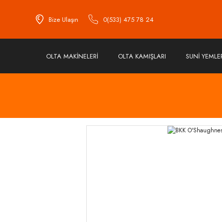
Bize Ulaşın
0(533) 475 78 24
OLTA MAKİNELERİ
OLTA KAMIŞLARI
SUNİ YEMLE