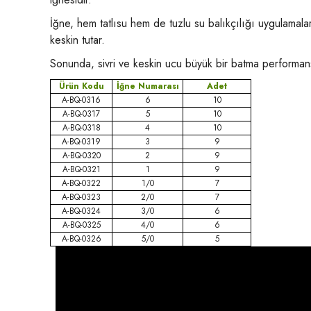
İğne, hem tatlısu hem de tuzlu su balıkçılığı uygulamalar
keskin tutar.
Sonunda, sivri ve keskin ucu büyük bir batma performans
Ürün Kodu
İğne Numarası
Adet
A-BQ-0316
6
10
A-BQ-0317
5
10
A-BQ-0318
4
10
A-BQ-0319
3
9
A-BQ-0320
2
9
A-BQ-0321
1
9
A-BQ-0322
1/0
7
A-BQ-0323
2/0
7
A-BQ-0324
3/0
6
A-BQ-0325
4/0
6
A-BQ-0326
5/0
5