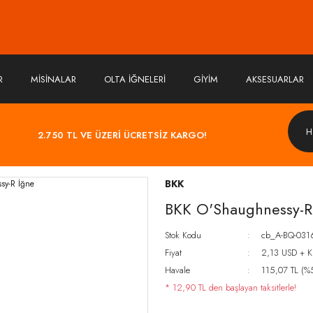
R
MİSİNALAR
OLTA İĞNELERİ
GİYİM
AKSESUARLAR
2.750 TL VE ÜZERİ ÜCRETSİZ KARGO!
BKK
BKK O'Shaughnessy-R
Stok Kodu
cb_A-BQ-031
Fiyat
2,13 USD + 
Havale
115,07 TL (%5
* 12,90 TL den başlayan taksitlerle!