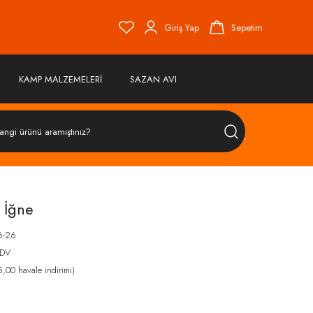
Giriş Yap
Sepetim
KAMP MALZEMELERİ
SAZAN AVI
ÜRÜN
ARA
 İğne
6-26
KDV
,00 havale indirimi)