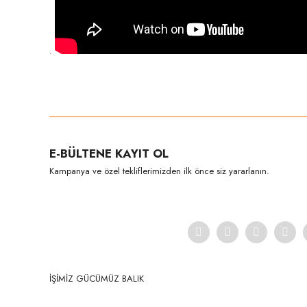
.
Bu ürünün fiyat bilgisi, resim, ürün açıklamalarında ve diğer konula
Görüş ve önerileriniz için teşekkür ederiz.
Ürün resmi kalitesiz, bozuk veya görüntülenemiyor.
E-BÜLTENE KAYIT OL
Ürün açıklamasında eksik bilgiler bulunuyor.
Kampanya ve özel tekliflerimizden ilk önce siz yararlanın.
Ürün bilgilerinde hatalar bulunuyor.
Ürün fiyatı diğer sitelerden daha pahalı.
Bu ürüne benzer farklı alternatifler olmalı.
İŞİMİZ GÜCÜMÜZ BALIK