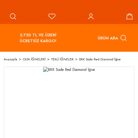
2.750 TL VE ÜZERİ
ÜRÜN ARA
ÜCRETSİZ KARGO!
Anasayfa
OLTA İĞNELERİ
TEKLİ İĞNELER
BKK Sode Red Diamond İğne