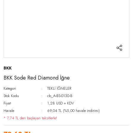
BKK
BKK Sode Red Diamond İğne
Kategori
TEKLİ İĞNELER
Stok Kodu
cb_A-BS-0130-8
Fiyat
1,28 USD + KDV
Havale
69,04 TL (%5,00 havale indirimi)
* 7,74 TL den başlayan taksitlerle!