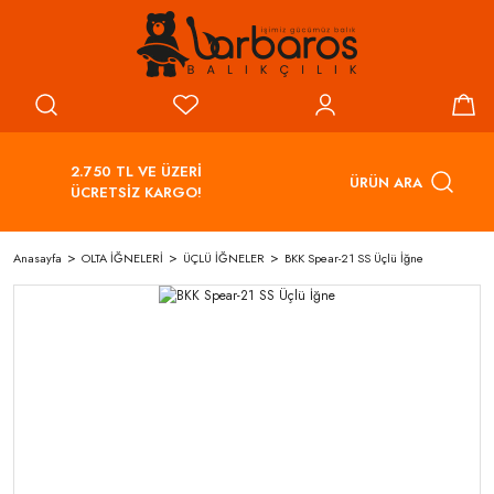
2.750 TL VE ÜZERİ
ÜRÜN ARA
ÜCRETSİZ KARGO!
Anasayfa
OLTA İĞNELERİ
ÜÇLÜ İĞNELER
BKK Spear-21 SS Üçlü İğne