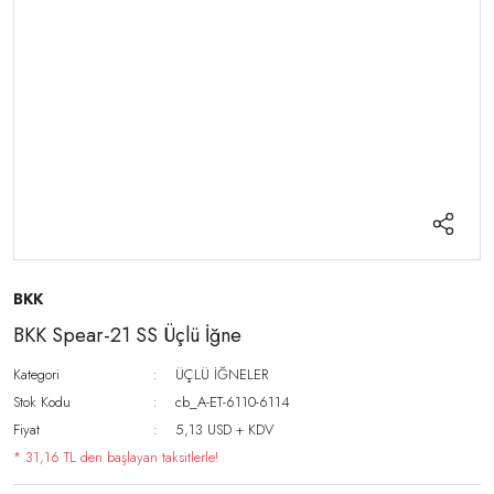
BKK
BKK Spear-21 SS Üçlü İğne
Kategori
ÜÇLÜ İĞNELER
Stok Kodu
cb_A-ET-6110-6114
Fiyat
5,13 USD + KDV
* 31,16 TL den başlayan taksitlerle!