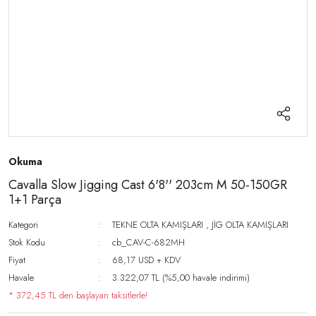
Okuma
Cavalla Slow Jigging Cast 6'8'' 203cm M 50-150GR
1+1 Parça
Kategori
TEKNE OLTA KAMIŞLARI
,
JİG OLTA KAMIŞLARI
Stok Kodu
cb_CAV-C-682MH
Fiyat
68,17 USD + KDV
Havale
3.322,07 TL (%5,00 havale indirimi)
* 372,45 TL den başlayan taksitlerle!