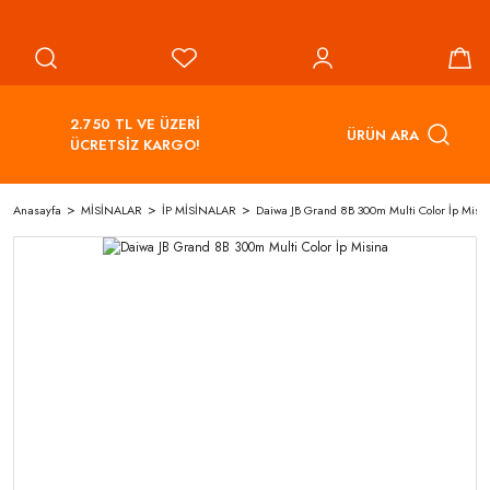
2.750 TL VE ÜZERİ
ÜRÜN ARA
ÜCRETSİZ KARGO!
Anasayfa
MİSİNALAR
İP MİSİNALAR
Daiwa JB Grand 8B 300m Multi Color İp Misi