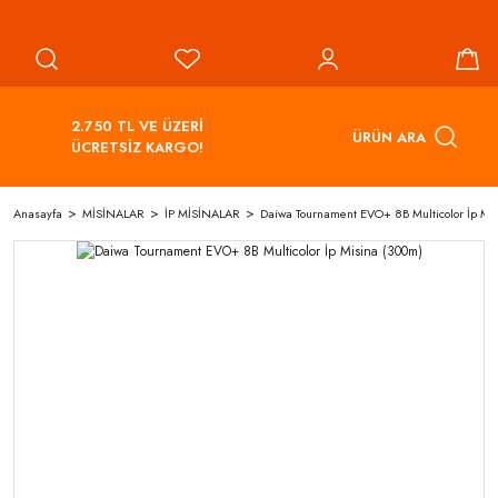
2.750 TL VE ÜZERİ
ÜRÜN ARA
ÜCRETSİZ KARGO!
Anasayfa
MİSİNALAR
İP MİSİNALAR
Daiwa Tournament EVO+ 8B Multicolor İp Mi