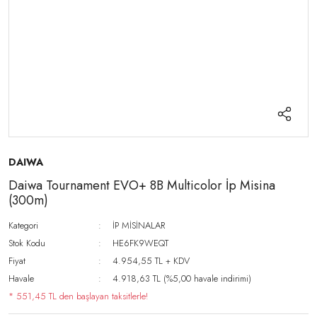
DAIWA
Daiwa Tournament EVO+ 8B Multicolor İp Misina
(300m)
Kategori
İP MİSİNALAR
Stok Kodu
HE6FK9WEQT
Fiyat
4.954,55 TL + KDV
Havale
4.918,63 TL (%5,00 havale indirimi)
* 551,45 TL den başlayan taksitlerle!