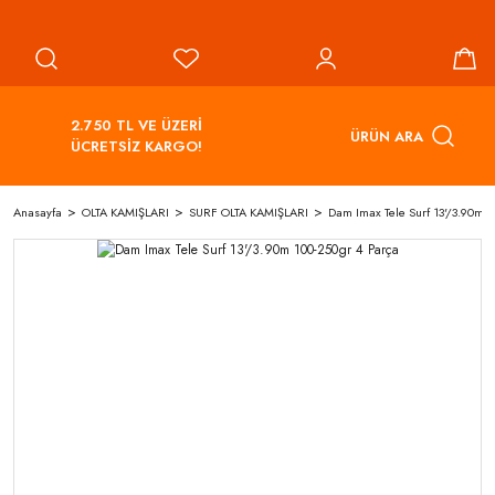
2.750 TL VE ÜZERİ
ÜRÜN ARA
ÜCRETSİZ KARGO!
Anasayfa
OLTA KAMIŞLARI
SURF OLTA KAMIŞLARI
Dam Imax Tele Surf 13'/3.90m 1