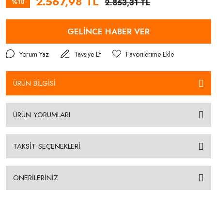
2.567,98 TL
%10
2.853,31 TL
GELİNCE HABER VER
Yorum Yaz
Tavsiye Et
ÜRÜN BİLGİSİ
ÜRÜN YORUMLARI
TAKSİT SEÇENEKLERİ
ÖNERİLERİNİZ