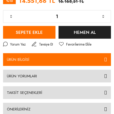
14.551,66 TL
%10
16.168,51 TL
SEPETE EKLE
HEMEN AL
Yorum Yaz
Tavsiye Et
ÜRÜN BİLGİSİ
ÜRÜN YORUMLARI
TAKSİT SEÇENEKLERİ
ÖNERİLERİNİZ