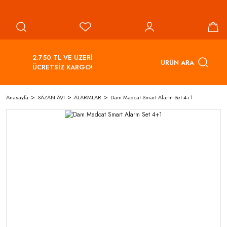
2.750 TL VE ÜZERİ
ÜRÜN ARA
ÜCRETSİZ KARGO!
Anasayfa
SAZAN AVI
ALARMLAR
Dam Madcat Smart Alarm Set 4+1