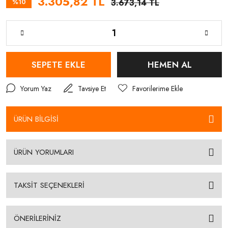
3.305,82 TL
%10
3.673,14 TL
SEPETE EKLE
HEMEN AL
Yorum Yaz
Tavsiye Et
ÜRÜN BİLGİSİ
ÜRÜN YORUMLARI
TAKSİT SEÇENEKLERİ
ÖNERİLERİNİZ