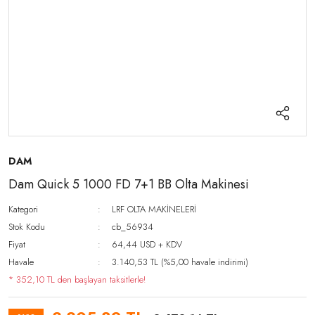
DAM
Dam Quick 5 1000 FD 7+1 BB Olta Makinesi
Kategori
LRF OLTA MAKİNELERİ
Stok Kodu
cb_56934
Fiyat
64,44 USD + KDV
Havale
3.140,53 TL (%5,00 havale indirimi)
* 352,10 TL den başlayan taksitlerle!