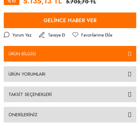
5.135,13 TL
%10
5.705,70 TL
GELİNCE HABER VER
Yorum Yaz
Tavsiye Et
ÜRÜN BİLGİSİ
ÜRÜN YORUMLARI
TAKSİT SEÇENEKLERİ
ÖNERİLERİNİZ