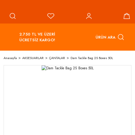
2.750 TL VE ÜZERİ
ÜRÜN ARA
ÜCRETSİZ KARGO!
Anasayfa
AKSESUARLAR
ÇANTALAR
Dam Tackle Bag 2S Boxes 50L