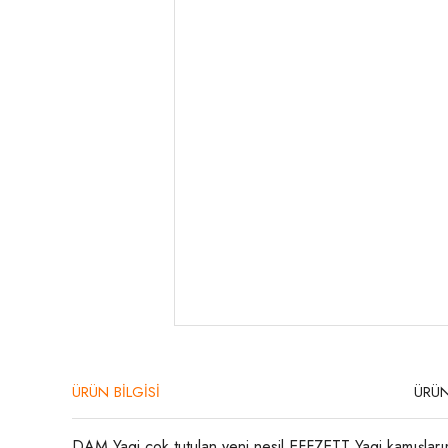
ÜRÜN BİLGİSİ
ÜRÜN
DAM Yagi çok tutulan yeni nesil EFFZETT Yagi kamışlarım