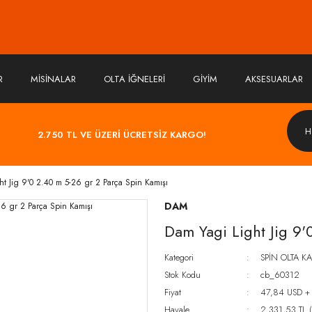
R
MİSİNALAR
OLTA İĞNELERİ
GİYİM
AKSESUARLAR
2.750 TL VE ÜZERİ ÜCRETSİZ KARGO!
ht Jig 9'0 2.40 m 5-26 gr 2 Parça Spin Kamışı
DAM
Dam Yagi Light Jig 9'
Kategori
SPİN OLTA K
Stok Kodu
cb_60312
Fiyat
47,84 USD +
Havale
2.331,53 TL (