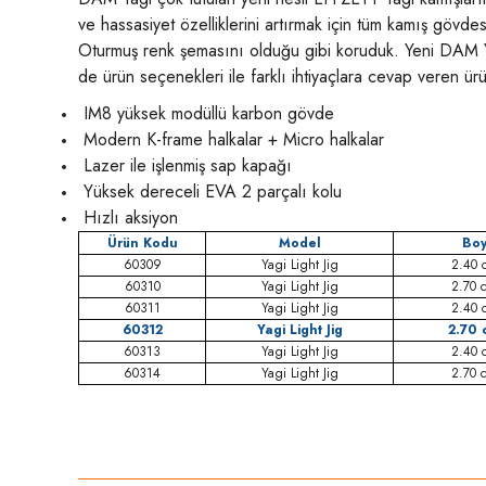
ve hassasiyet özelliklerini artırmak için tüm kamış gövdes
Oturmuş renk şemasını olduğu gibi koruduk. Yeni DAM Yag
de ürün seçenekleri ile farklı ihtiyaçlara cevap veren ür
IM8 yüksek modüllü karbon gövde
Modern K-frame halkalar + Micro halkalar
Lazer ile işlenmiş sap kapağı
Yüksek dereceli EVA 2 parçalı kolu
Hızlı aksiyon
Ürün Kodu
Model
Bo
60309
Yagi Light Jig
2.40 
60310
Yagi Light Jig
2.70 
60311
Yagi Light Jig
2.40 
60312
Yagi Light Jig
2.70 
60313
Yagi Light Jig
2.40 
60314
Yagi Light Jig
2.70 
Bu ürünün fiyat bilgisi, resim, ürün açıklamalarında ve diğer konula
Görüş ve önerileriniz için teşekkür ederiz.