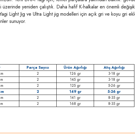
i üzerinde yeniden çalıştık. Daha hafif K-halkalar en önemli değişikl
i Light Jig ve Ultra Light jig modelleri için açık gri ve koyu gri
ünler sunuyor.
y
Parça Sayısı
Ürün Ağırlığı
Atış Ağırlığı
cm
2
126 gr
3-18 gr
cm
2
145 gr
3-18 gr
cm
2
125 gr
5-26 gr
cm
2
149 gr
5-26 gr
cm
2
141 gr
8-35 gr
cm
2
168 gr
8-35 gr
rda yetersiz gördüğünüz noktaları öneri formunu kullanarak tarafımıza iletebilirsi
Bu ürüne ilk yorumu siz yapın!