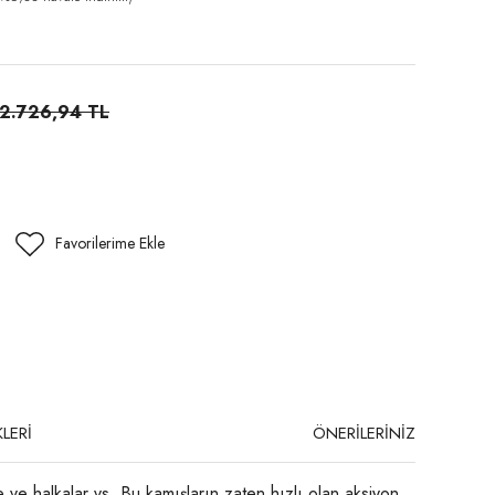
2.726,94 TL
LERİ
ÖNERİLERİNİZ
ve halkalar vs. Bu kamışların zaten hızlı olan aksiyon