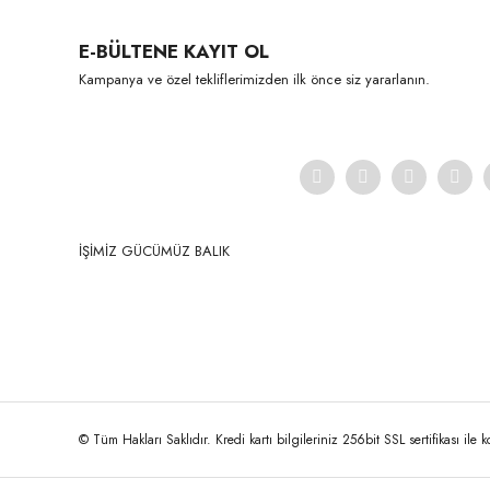
Ürün resmi kalitesiz, bozuk veya görüntülenemiyor.
E-BÜLTENE KAYIT OL
Ürün açıklamasında eksik bilgiler bulunuyor.
Kampanya ve özel tekliflerimizden ilk önce siz yararlanın.
Ürün bilgilerinde hatalar bulunuyor.
Ürün fiyatı diğer sitelerden daha pahalı.
Bu ürüne benzer farklı alternatifler olmalı.
İŞİMİZ GÜCÜMÜZ BALIK
© Tüm Hakları Saklıdır. Kredi kartı bilgileriniz 256bit SSL sertifikası ile 