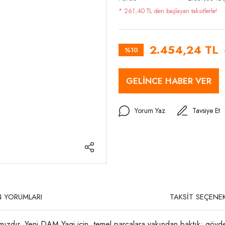
* 261,40 TL den başlayan taksitlerle!
2.454,24 TL
%10
GELİNCE HABER VER
Yorum Yaz
Tavsiye Et
 YORUMLARI
TAKSİT SEÇENEK
ızdır. Yeni DAM Yagi için, temel parçalara yakından baktık: gövde 