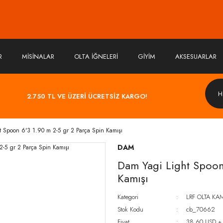
R
MİSİNALAR
OLTA İĞNELERİ
GİYİM
AKSESUARLAR
2.750 TL VE ÜZERİ ÜCRETSİZ KARGO!
t Spoon 6'3 1.90 m 2-5 gr 2 Parça Spin Kamışı
DAM
Dam Yagi Light Spoon
Kamışı
Kategori
LRF OLTA KAM
Stok Kodu
cb_70662
Fiyat
38,60 USD +