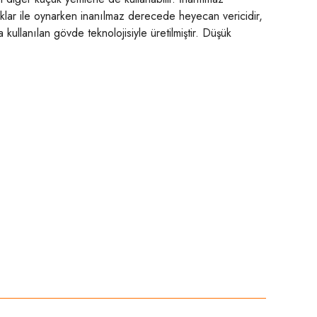
lıklar ile oynarken inanılmaz derecede heyecan vericidir,
ullanılan gövde teknolojisiyle üretilmiştir. Düşük
niz.