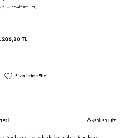
%5,00 havale indirimi)
.200,20 TL
LERİ
ÖNERİLERİNİZ
 diğer küçük yemlerle de kullanabilir. İnanılmaz