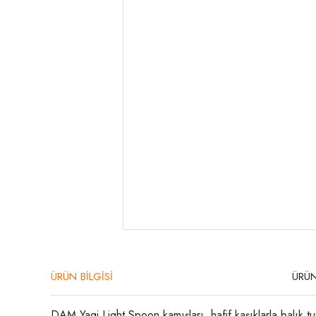
ÜRÜN BİLGİSİ
ÜRÜN
DAM Yagi Light Spoon kamışları, hafif kaşıklarla balık tu