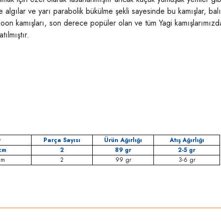
le algılar ve yarı parabolik bükülme şekli sayesinde bu kamışlar, ba
poon kamışları, son derece popüler olan ve tüm Yagi kamışlarımızda k
tılmıştır.
y
Parça Sayısı
Ürün Ağırlığı
Atış Ağırlığı
cm
2
89 gr
2-5 gr
cm
2
99 gr
3-6 gr
rda yetersiz gördüğünüz noktaları öneri formunu kullanarak tarafımıza iletebilirsi
Bu ürüne ilk yorumu siz yapın!