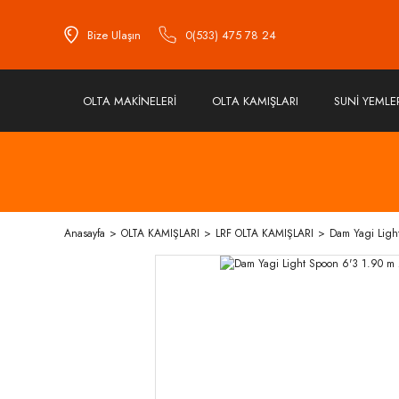
Bize Ulaşın
0(533) 475 78 24
OLTA MAKİNELERİ
OLTA KAMIŞLARI
SUNİ YEMLE
Anasayfa
OLTA KAMIŞLARI
LRF OLTA KAMIŞLARI
Dam Yagi Ligh