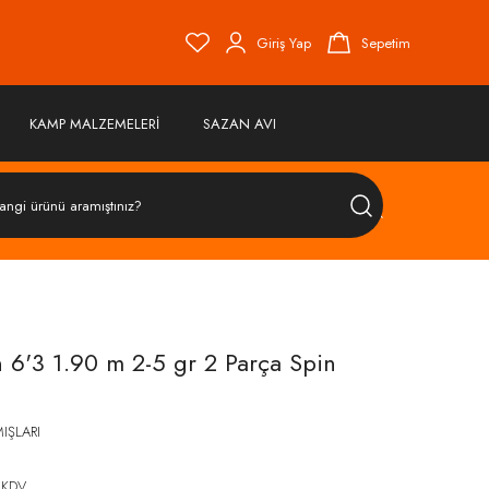
Giriş Yap
Sepetim
KAMP MALZEMELERİ
SAZAN AVI
ÜRÜN
ARA
 6'3 1.90 m 2-5 gr 2 Parça Spin
IŞLARI
 KDV