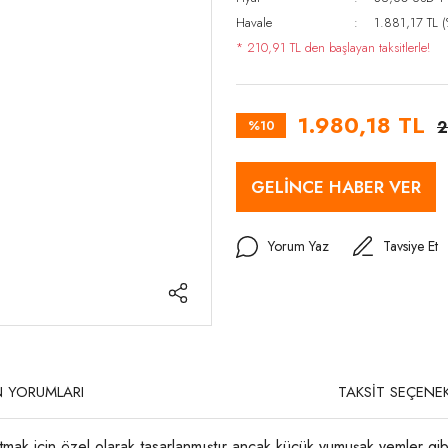
Havale
1.881,17 TL (
* 210,91 TL den başlayan taksitlerle!
1.980,18 TL
%10
2
GELİNCE HABER VER
Yorum Yaz
Tavsiye Et
 YORUMLARI
TAKSİT SEÇENEK
tmak için özel olarak tasarlanmıştır ancak küçük yumuşak yemler gibi