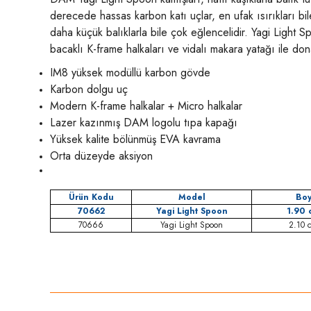
derecede hassas karbon katı uçlar, en ufak ısırıkları bi
daha küçük balıklarla bile çok eğlencelidir. Yagi Light S
bacaklı K-frame halkaları ve vidalı makara yatağı ile dona
IM8 yüksek modüllü karbon gövde
Karbon dolgu uç
Modern K-frame halkalar + Micro halkalar
Lazer kazınmış DAM logolu tıpa kapağı
Yüksek kalite bölünmüş EVA kavrama
Orta düzeyde aksiyon
Ürün Kodu
Model
Bo
70662
Yagi Light Spoon
1.90 
70666
Yagi Light Spoon
2.10 
Bu ürünün fiyat bilgisi, resim, ürün açıklamalarında ve diğer konula
Görüş ve önerileriniz için teşekkür ederiz.
Ürün resmi kalitesiz, bozuk veya görüntülenemiyor.