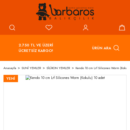
2.750 TL VE ÜZERİ
ÜRÜN ARA
ÜCRETSİZ KARGO!
Anasayfa
SUNİ YEMLER
SİLİKON YEMLER
Kendo 10 cm Lrf Silicones Worm (Kokulu
YENİ