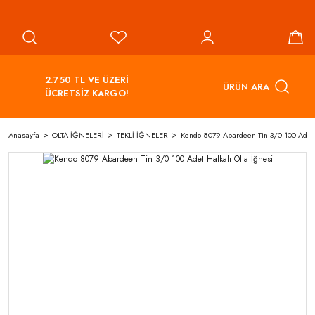
2.750 TL VE ÜZERİ
ÜRÜN ARA
ÜCRETSİZ KARGO!
Anasayfa
OLTA İĞNELERİ
TEKLİ İĞNELER
Kendo 8079 Abardeen Tin 3/0 100 Adet H