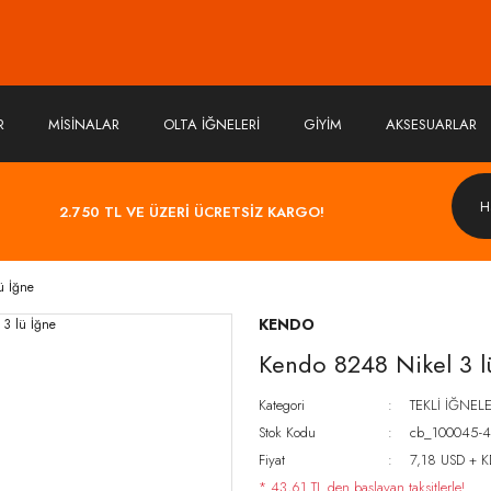
R
MİSİNALAR
OLTA İĞNELERİ
GİYİM
AKSESUARLAR
2.750 TL VE ÜZERİ ÜCRETSİZ KARGO!
ü İğne
KENDO
Kendo 8248 Nikel 3 l
Kategori
TEKLİ İĞNEL
Stok Kodu
cb_100045-4
Fiyat
7,18 USD + 
* 43,61 TL den başlayan taksitlerle!