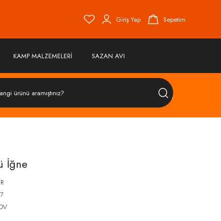
Giriş Yap
Sepetim
KAMP MALZEMELERİ
SAZAN AVI
ÜRÜN
ARA
ü İğne
ER
7
KDV