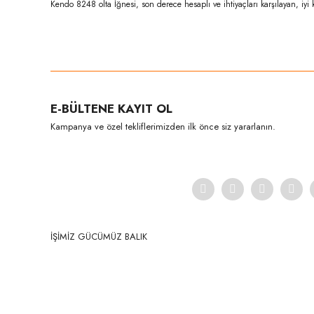
Kendo 8248 olta İğnesi, son derece hesaplı ve ihtiyaçları karşılayan, iyi 
Bu ürünün fiyat bilgisi, resim, ürün açıklamalarında ve diğer konula
Görüş ve önerileriniz için teşekkür ederiz.
Ürün resmi kalitesiz, bozuk veya görüntülenemiyor.
E-BÜLTENE KAYIT OL
Ürün açıklamasında eksik bilgiler bulunuyor.
Kampanya ve özel tekliflerimizden ilk önce siz yararlanın.
Ürün bilgilerinde hatalar bulunuyor.
Ürün fiyatı diğer sitelerden daha pahalı.
Bu ürüne benzer farklı alternatifler olmalı.
İŞİMİZ GÜCÜMÜZ BALIK