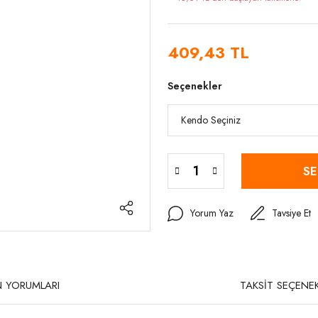
409,43 TL
Seçenekler
SE
Yorum Yaz
Tavsiye Et
 YORUMLARI
TAKSİT SEÇENEK