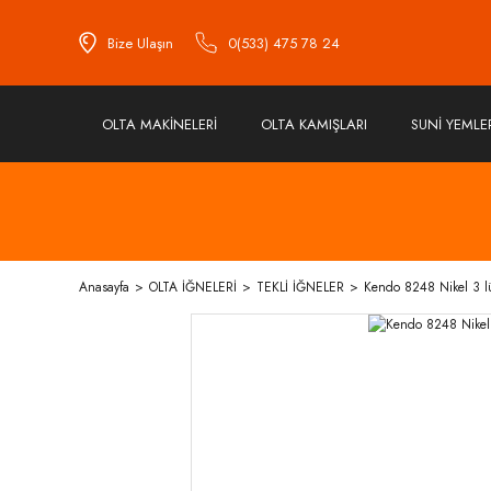
Bize Ulaşın
0(533) 475 78 24
OLTA MAKİNELERİ
OLTA KAMIŞLARI
SUNİ YEMLE
Anasayfa
OLTA İĞNELERİ
TEKLİ İĞNELER
Kendo 8248 Nikel 3 l