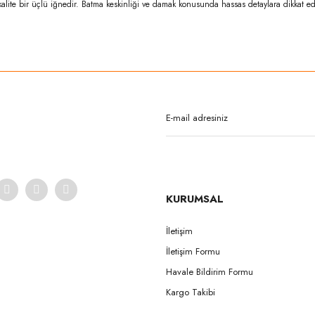
kalite bir üçlü iğnedir. Batma keskinliği ve damak konusunda hassas detaylara dikkat edi
rda yetersiz gördüğünüz noktaları öneri formunu kullanarak tarafımıza iletebilirsi
Bu ürüne ilk yorumu siz yapın!
Yorum Yaz
KURUMSAL
İletişim
İletişim Formu
Gönder
Havale Bildirim Formu
Kargo Takibi