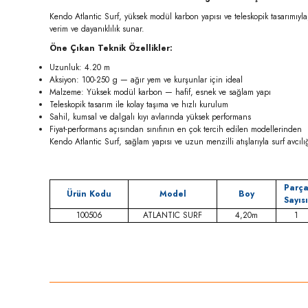
Kendo Atlantic Surf, yüksek modül karbon yapısı ve teleskopik tasarımıyla,
verim ve dayanıklılık sunar.
Öne Çıkan Teknik Özellikler:
Uzunluk: 4.20 m
Aksiyon: 100-250 g — ağır yem ve kurşunlar için ideal
Malzeme: Yüksek modül karbon — hafif, esnek ve sağlam yapı
Teleskopik tasarım ile kolay taşıma ve hızlı kurulum
Sahil, kumsal ve dalgalı kıyı avlarında yüksek performans
Fiyat-performans açısından sınıfının en çok tercih edilen modellerinden
Kendo Atlantic Surf, sağlam yapısı ve uzun menzilli atışlarıyla surf avcıl
Parç
Ürün Kodu
Model
Boy
Sayısı
100506
ATLANTIC SURF
4,20m
1
Bu ürünün fiyat bilgisi, resim, ürün açıklamalarında ve diğer konula
Görüş ve önerileriniz için teşekkür ederiz.
Ürün resmi kalitesiz, bozuk veya görüntülenemiyor.