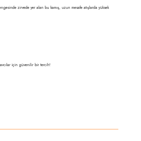
ns dengesinde zirvede yer alan bu kamış, uzun mesafe atışlarda yüksek
cılar için güvenilir bir tercih!
niz.