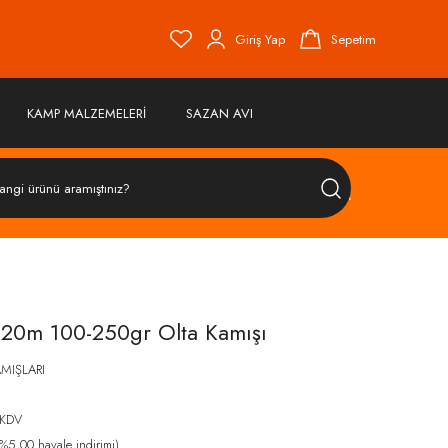
Giriş Yap
Sepetim
KAMP MALZEMELERİ
SAZAN AVI
ÜRÜN
ARA
4.20m 100-250gr Olta Kamışı
AMIŞLARI
 KDV
%5,00 havale indirimi)