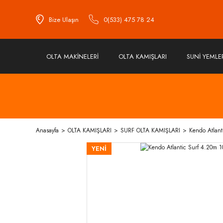
Bize Ulaşın
0(533) 475 78 24
OLTA MAKİNELERİ
OLTA KAMIŞLARI
SUNİ YEMLE
Anasayfa
OLTA KAMIŞLARI
SURF OLTA KAMIŞLARI
Kendo Atlant
YENİ