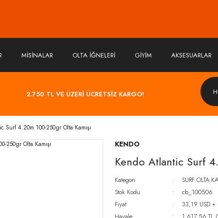
R
MİSİNALAR
OLTA İĞNELERİ
GİYİM
AKSESUARLAR
2.750 TL VE ÜZERİ ÜCRETSİZ KARGO!
ic Surf 4.20m 100-250gr Olta Kamışı
KENDO
Kendo Atlantic Surf 
Kategori
SURF OLTA K
Stok Kodu
cb_100506
Fiyat
33,19 USD +
Havale
1.617,56 TL (