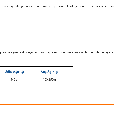
 uzak atış kabiliyeti arayan sahil avcıları için özel olarak geliştirildi. Fiyat-performa
ığında fark yaratmak isteyenlerin vazgeçilmezi. Hem yeni başlayanlar hem de deneyimli av
a
Ürün Ağırlığı
Atış Ağırlığı
540gr
100-250gr
rda yetersiz gördüğünüz noktaları öneri formunu kullanarak tarafımıza iletebilirsi
Bu ürüne ilk yorumu siz yapın!