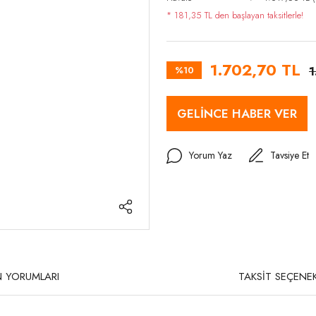
* 181,35 TL den başlayan taksitlerle!
1.702,70 TL
%10
1
GELİNCE HABER VER
Yorum Yaz
Tavsiye Et
 YORUMLARI
TAKSİT SEÇENEK