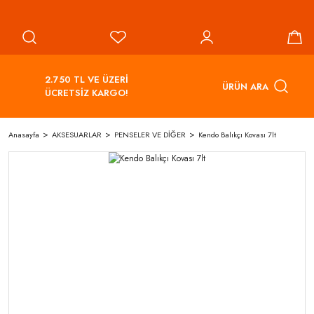
2.750 TL VE ÜZERİ
ÜRÜN ARA
ÜCRETSİZ KARGO!
Anasayfa
AKSESUARLAR
PENSELER VE DİĞER
Kendo Balıkçı Kovası 7lt