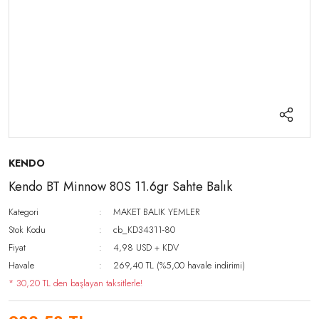
KENDO
Kendo BT Minnow 80S 11.6gr Sahte Balık
Kategori
MAKET BALIK YEMLER
Stok Kodu
cb_KD34311-80
Fiyat
4,98 USD + KDV
Havale
269,40 TL (%5,00 havale indirimi)
* 30,20 TL den başlayan taksitlerle!