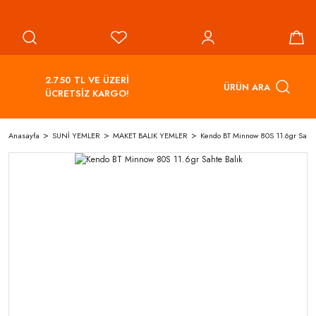
2.750 TL VE ÜZERİ
ÜRÜN ARA
ÜCRETSİZ KARGO!
Anasayfa
SUNİ YEMLER
MAKET BALIK YEMLER
Kendo BT Minnow 80S 11.6gr Sahte