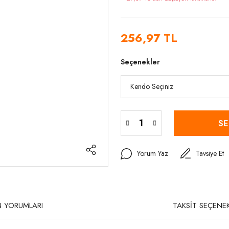
256,97 TL
Seçenekler
SE
Yorum Yaz
Tavsiye Et
 YORUMLARI
TAKSİT SEÇENEK