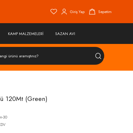
Giriş Yap
Sepetim
KAMP MALZEMELERİ
SAZAN AVI
ÜRÜN
ARA
ü 120Mt (Green)
n-30
KDV