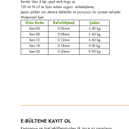
Kendo 'dan 4 kat ,yeşil renk örgü ip.
120 mt lik Lrf ve Spin avlara uygun ambalajlama,
Japon iplikler son derece kaliteliler ve pürüzsüz bir yüzeye sahipler.
Mükemmel fiyat.
Ürün Kodu
Kalınlık(mm)
Çeker
Ken-06
0.06mm
2.80 kg
Ken-08
0.08mm
3.60 kg
Ken-12
0.12mm
5.60 kg
Ken-18
0.18mm
9.00 kg
Ken-20
0.20mm
9.90 kg
Bu ürünün fiyat bilgisi, resim, ürün açıklamalarında ve diğer konula
Görüş ve önerileriniz için teşekkür ederiz.
Ürün resmi kalitesiz, bozuk veya görüntülenemiyor.
E-BÜLTENE KAYIT OL
Ürün açıklamasında eksik bilgiler bulunuyor.
Kampanya ve özel tekliflerimizden ilk önce siz yararlanın.
Ürün bilgilerinde hatalar bulunuyor.