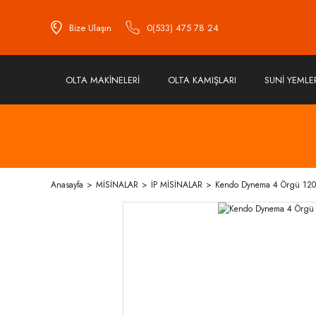
Bize Ulaşın
0(533) 475 78 24
OLTA MAKİNELERİ
OLTA KAMIŞLARI
SUNİ YEMLE
Anasayfa
MİSİNALAR
İP MİSİNALAR
Kendo Dynema 4 Örgü 120