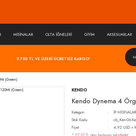
R
MİSİNALAR
OLTA İĞNELERİ
GİYİM
AKSESUARLAR
2.750 TL VE ÜZERİ ÜCRETSİZ KARGO!
Mt (Green)
KENDO
Kendo Dynema 4 Örg
Kategori
İP MİSİNALAR
Stok Kodu
cb_Ken-06-Ke
Fiyat
4,92 USD + 
* 27,37 TL den başlayan taksitlerle!