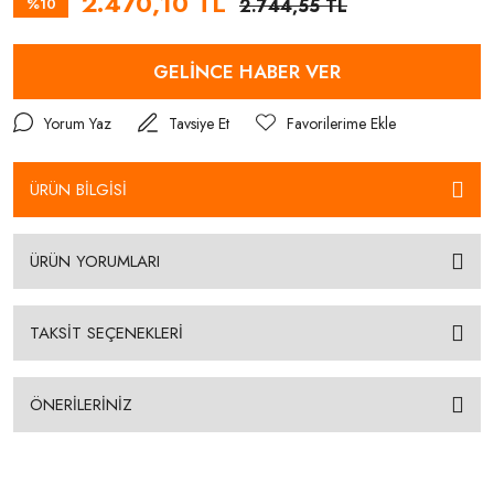
2.470,10 TL
%10
2.744,55 TL
GELİNCE HABER VER
Yorum Yaz
Tavsiye Et
ÜRÜN BİLGİSİ
ÜRÜN YORUMLARI
TAKSİT SEÇENEKLERİ
ÖNERİLERİNİZ