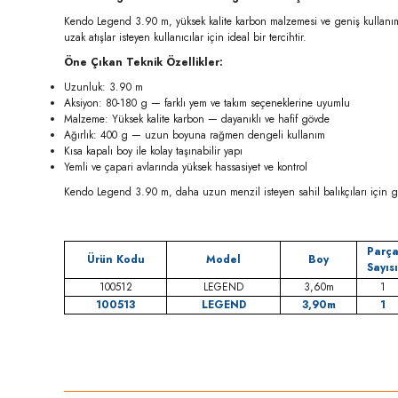
Kendo Legend 3.90 m, yüksek kalite karbon malzemesi ve geniş kullanım
uzak atışlar isteyen kullanıcılar için ideal bir tercihtir.
Öne Çıkan Teknik Özellikler:
Uzunluk: 3.90 m
Aksiyon: 80-180 g — farklı yem ve takım seçeneklerine uyumlu
Malzeme: Yüksek kalite karbon — dayanıklı ve hafif gövde
Ağırlık: 400 g — uzun boyuna rağmen dengeli kullanım
Kısa kapalı boy ile kolay taşınabilir yapı
Yemli ve çapari avlarında yüksek hassasiyet ve kontrol
Kendo Legend 3.90 m, daha uzun menzil isteyen sahil balıkçıları için geli
Parç
Ürün Kodu
Model
Boy
Sayısı
100512
LEGEND
3,60m
1
100513
LEGEND
3,90m
1
Bu ürünün fiyat bilgisi, resim, ürün açıklamalarında ve diğer konula
Görüş ve önerileriniz için teşekkür ederiz.