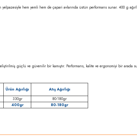
 yelpazesiyle hem yemli hem de çapari avlarında üstün performans sunar. 400 g ağırl
ştirilmiş güçlü ve güvenilir bir kamıştır. Performans, kalite ve ergonomiyi bir arada s
a
Ürün Ağırlığı
Atış Ağırlığı
330gr
80-180gr
400gr
80-180gr
rda yetersiz gördüğünüz noktaları öneri formunu kullanarak tarafımıza iletebilirsi
Bu ürüne ilk yorumu siz yapın!