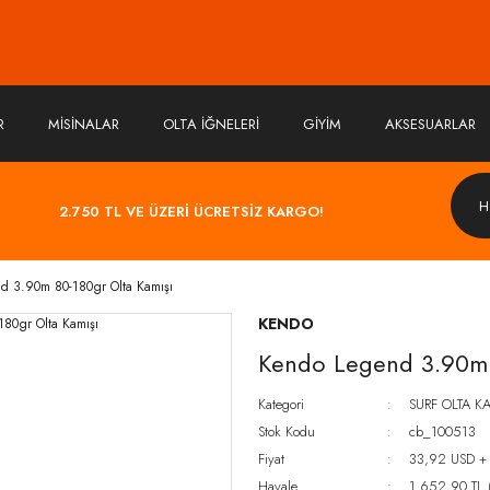
R
MİSİNALAR
OLTA İĞNELERİ
GİYİM
AKSESUARLAR
2.750 TL VE ÜZERİ ÜCRETSİZ KARGO!
d 3.90m 80-180gr Olta Kamışı
KENDO
Kendo Legend 3.90m 
Kategori
SURF OLTA K
Stok Kodu
cb_100513
Fiyat
33,92 USD +
Havale
1.652,90 TL (