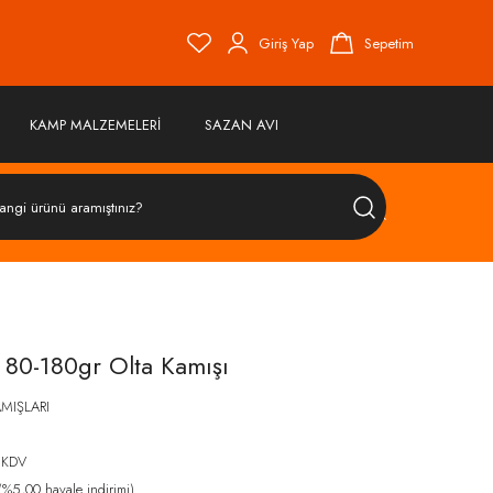
Giriş Yap
Sepetim
KAMP MALZEMELERİ
SAZAN AVI
ÜRÜN
ARA
80-180gr Olta Kamışı
AMIŞLARI
 KDV
%5,00 havale indirimi)