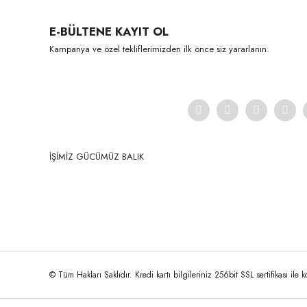
Ürün resmi kalitesiz, bozuk veya görüntülenemiyor.
E-BÜLTENE KAYIT OL
Ürün açıklamasında eksik bilgiler bulunuyor.
Kampanya ve özel tekliflerimizden ilk önce siz yararlanın.
Ürün bilgilerinde hatalar bulunuyor.
Ürün fiyatı diğer sitelerden daha pahalı.
Bu ürüne benzer farklı alternatifler olmalı.
İŞİMİZ GÜCÜMÜZ BALIK
© Tüm Hakları Saklıdır. Kredi kartı bilgileriniz 256bit SSL sertifikası ile 