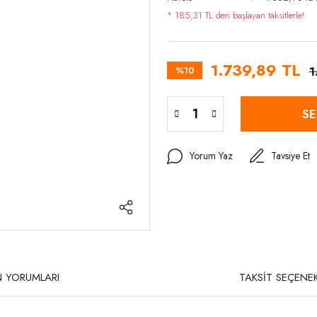
* 185,31 TL den başlayan taksitlerle!
1.739,89 TL
%10
1
SE
Yorum Yaz
Tavsiye Et
 YORUMLARI
TAKSİT SEÇENEK