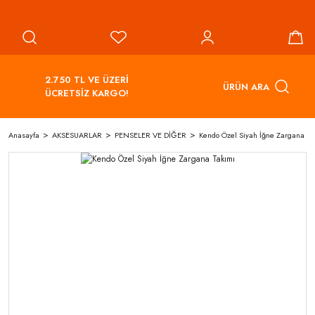
2.750 TL VE ÜZERİ
ÜRÜN ARA
ÜCRETSİZ KARGO!
Anasayfa
AKSESUARLAR
PENSELER VE DİĞER
Kendo Özel Siyah İğne Zargana Ta