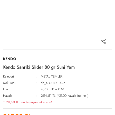
KENDO
Kendo Sanriki Slider 80 gr Suni Yem
Kategori
METAL YEMLER
Stok Kodu
cb_KD30471-475
Fiyat
4,70 USD + KDV
Havale
254,51 TL (%5,00 havale indirimi)
* 28,53 TL den başlayan taksitlerle!