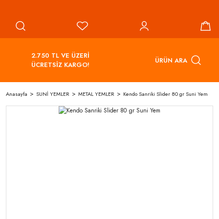
2.750 TL VE ÜZERİ
ÜRÜN ARA
ÜCRETSİZ KARGO!
Anasayfa
SUNİ YEMLER
METAL YEMLER
Kendo Sanriki Slider 80 gr Suni Yem