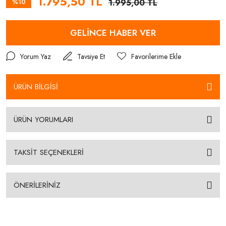
1.795,50 TL
%10
1.995,00 TL
GELİNCE HABER VER
Yorum Yaz
Tavsiye Et
ÜRÜN BİLGİSİ
ÜRÜN YORUMLARI
TAKSİT SEÇENEKLERİ
ÖNERİLERİNİZ