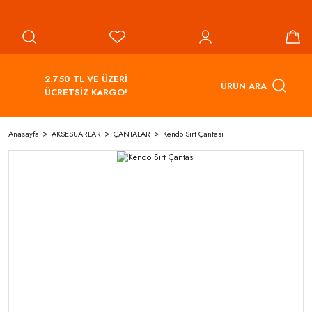
2.750 TL VE ÜZERİ
ÜRÜN ARA
ÜCRETSİZ KARGO!
Anasayfa
AKSESUARLAR
ÇANTALAR
Kendo Sırt Çantası