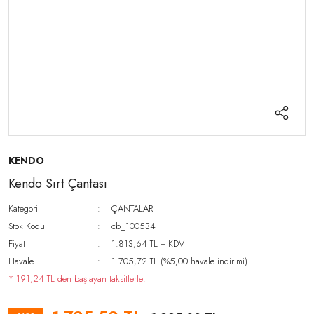
KENDO
Kendo Sırt Çantası
Kategori
ÇANTALAR
Stok Kodu
cb_100534
Fiyat
1.813,64 TL + KDV
Havale
1.705,72 TL (%5,00 havale indirimi)
* 191,24 TL den başlayan taksitlerle!