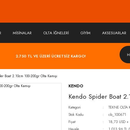
R
MİSİNALAR
OLTA İĞNELERİ
GİYİM
AKSESUARLAR
2.750 TL VE ÜZERİ ÜCRETSİZ KARGO!
er Boat 2.10cm 100-200gr Olta Kamışı
KENDO
Kendo Spider Boat 2.
Kategori
TEKNE OLTA 
Stok Kodu
cb_100671
Fiyat
18,73 USD +
Havale
1.013,96 TL (