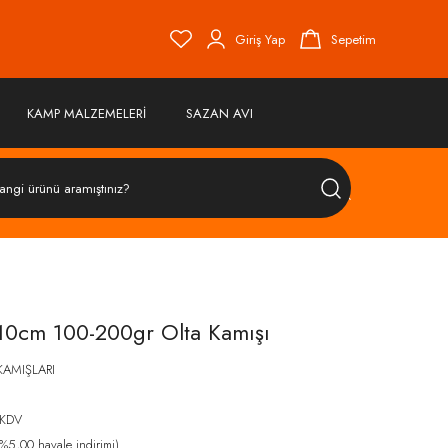
Giriş Yap
Sepetim
KAMP MALZEMELERİ
SAZAN AVI
ÜRÜN
ARA
10cm 100-200gr Olta Kamışı
KAMIŞLARI
 KDV
%5,00 havale indirimi)