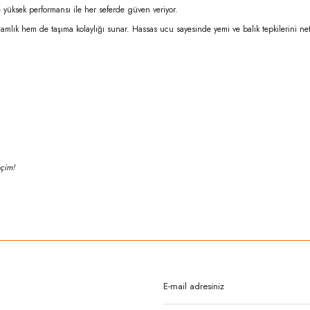
e yüksek performansı ile her seferde güven veriyor.
amlık hem de taşıma kolaylığı sunar. Hassas ucu sayesinde yemi ve balık tepkilerini net ş
eçim!
rda yetersiz gördüğünüz noktaları öneri formunu kullanarak tarafımıza iletebilirsi
Bu ürüne ilk yorumu siz yapın!
Yorum Yaz