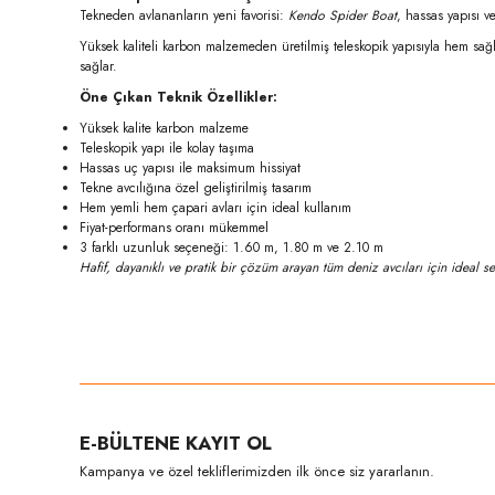
Tekneden avlananların yeni favorisi:
Kendo Spider Boat
, hassas yapısı v
Yüksek kaliteli karbon malzemeden üretilmiş teleskopik yapısıyla hem sağl
sağlar.
Öne Çıkan Teknik Özellikler:
Yüksek kalite karbon malzeme
Teleskopik yapı ile kolay taşıma
Hassas uç yapısı ile maksimum hissiyat
Tekne avcılığına özel geliştirilmiş tasarım
Hem yemli hem çapari avları için ideal kullanım
Fiyat-performans oranı mükemmel
3 farklı uzunluk seçeneği: 1.60 m, 1.80 m ve 2.10 m
Hafif, dayanıklı ve pratik bir çözüm arayan tüm deniz avcıları için ideal s
Bu ürünün fiyat bilgisi, resim, ürün açıklamalarında ve diğer konula
Görüş ve önerileriniz için teşekkür ederiz.
Ürün resmi kalitesiz, bozuk veya görüntülenemiyor.
E-BÜLTENE KAYIT OL
Ürün açıklamasında eksik bilgiler bulunuyor.
Kampanya ve özel tekliflerimizden ilk önce siz yararlanın.
Ürün bilgilerinde hatalar bulunuyor.