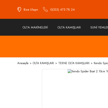
Bize Ulaşın
0(533) 475 78 24
OLTA MAKİNELERİ
OLTA KAMIŞLARI
SUNİ YEMLE
Anasayfa
OLTA KAMIŞLARI
TEKNE OLTA KAMIŞLARI
Kendo Spid