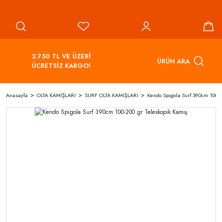
2.750 TL VE ÜZERİ
ÜRÜN ARA
ÜCRETSİZ KARGO!
Anasayfa
OLTA KAMIŞLARI
SURF OLTA KAMIŞLARI
Kendo Spigola Surf 390cm 100-2