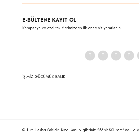
Ürün resmi kalitesiz, bozuk veya görüntülenemiyor.
E-BÜLTENE KAYIT OL
Ürün açıklamasında eksik bilgiler bulunuyor.
Kampanya ve özel tekliflerimizden ilk önce siz yararlanın.
Ürün bilgilerinde hatalar bulunuyor.
Ürün fiyatı diğer sitelerden daha pahalı.
Bu ürüne benzer farklı alternatifler olmalı.
İŞİMİZ GÜCÜMÜZ BALIK
© Tüm Hakları Saklıdır. Kredi kartı bilgileriniz 256bit SSL sertifikası ile 