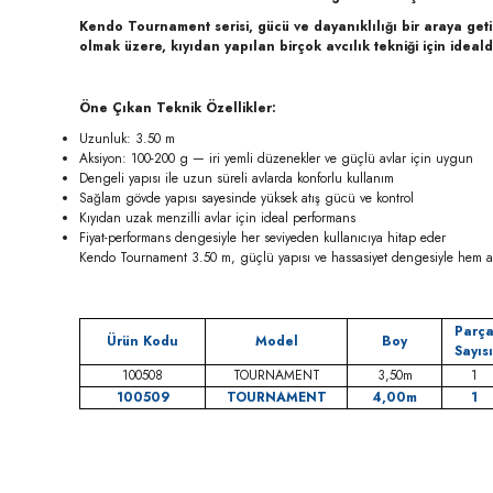
Kendo Tournament serisi, gücü ve dayanıklılığı bir araya get
olmak üzere, kıyıdan yapılan birçok avcılık tekniği için idealdi
Öne Çıkan Teknik Özellikler:
Uzunluk: 3.50 m
Aksiyon: 100-200 g — iri yemli düzenekler ve güçlü avlar için uygun
Dengeli yapısı ile uzun süreli avlarda konforlu kullanım
Sağlam gövde yapısı sayesinde yüksek atış gücü ve kontrol
Kıyıdan uzak menzilli avlar için ideal performans
Fiyat-performans dengesiyle her seviyeden kullanıcıya hitap eder
Kendo Tournament 3.50 m, güçlü yapısı ve hassasiyet dengesiyle hem amat
Parç
Ürün Kodu
Model
Boy
Sayısı
100508
TOURNAMENT
3,50m
1
100509
TOURNAMENT
4,00m
1
Bu ürünün fiyat bilgisi, resim, ürün açıklamalarında ve diğer konula
Görüş ve önerileriniz için teşekkür ederiz.