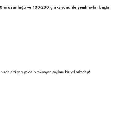
.50 m uzunluğu ve 100-200 g aksiyonu ile yemli avlar başta
ızda sizi yarı yolda bırakmayan sağlam bir yol arkadaşı!
niz.