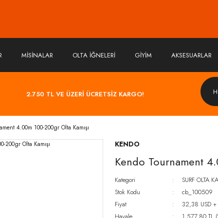
R
MİSİNALAR
OLTA İĞNELERİ
GİYİM
AKSESUARLAR
2.750 TL VE ÜZERİ ÜCRETSİZ KARGO!
ament 4.00m 100-200gr Olta Kamışı
KENDO
Kendo Tournament 4.
Kategori
SURF OLTA K
Stok Kodu
cb_100509
Fiyat
32,38 USD +
Havale
1.577,80 TL (