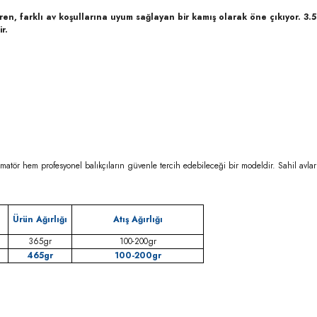
iren, farklı av koşullarına uyum sağlayan bir kamış olarak öne çıkıyor. 3
r.
ör hem profesyonel balıkçıların güvenle tercih edebileceği bir modeldir. Sahil avların
a
Ürün Ağırlığı
Atış Ağırlığı
365gr
100-200gr
465gr
100-200gr
rda yetersiz gördüğünüz noktaları öneri formunu kullanarak tarafımıza iletebilirsi
Bu ürüne ilk yorumu siz yapın!