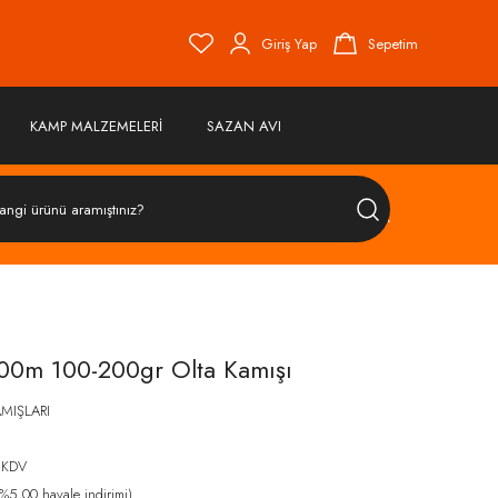
Giriş Yap
Sepetim
KAMP MALZEMELERİ
SAZAN AVI
ÜRÜN
ARA
00m 100-200gr Olta Kamışı
AMIŞLARI
 KDV
%5,00 havale indirimi)