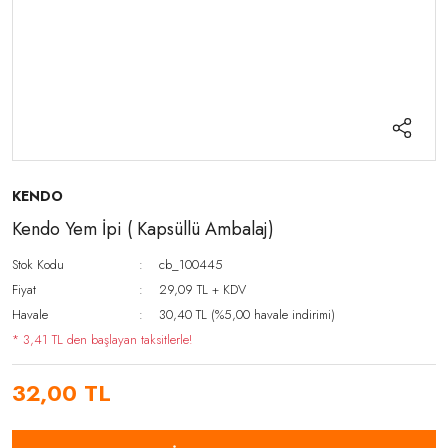
KENDO
Kendo Yem İpi ( Kapsüllü Ambalaj)
Stok Kodu
cb_100445
Fiyat
29,09 TL + KDV
Havale
30,40 TL (%5,00 havale indirimi)
* 3,41 TL den başlayan taksitlerle!
32,00 TL