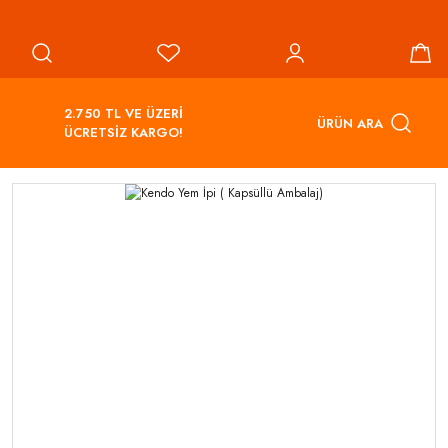
2.750 TL VE ÜZERİ
ÜRÜN ARA
ÜCRETSİZ KARGO!